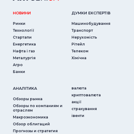
НОВИНИ
ДУМКИ ЕКСПЕРТIВ
Ринки
Машинобудування
Технології
Транспорт
Стартапи
Нерухомість
Енергетика
Рітейл
Нафта і газ
Телеком
Металургія
Хімічна
Агро
Банки
АНАЛIТИКА
валюта
криптовалюта
Обзоры рынка
акції
Обзоры по компаниям и
страхування
отраслям
iвенти
Макроэкономика
Обзор облигаций
Прогнозы и стратегия