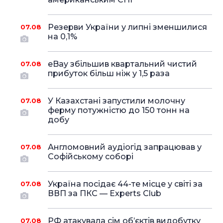
Резерви України у липні зменшилися
07.08
на 0,1%
eBay збільшив квартальний чистий
07.08
прибуток більш ніж у 1,5 раза
У Казахстані запустили молочну
07.08
ферму потужністю до 150 тонн на
добу
Англомовний аудіогід запрацював у
07.08
Софійському соборі
Україна посідає 44-те місце у світі за
07.08
ВВП за ПКС — Experts Club
РФ атакувала сім об’єктів видобутку
07.08