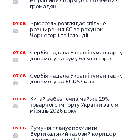
міграційних норм для іноземних
громадян
Брюссель розглядає спільне
07.08
розширення ЄС за рахунок
Чорногорії та Ісландії
Сербія надала Україні гуманітарну
07.08
допомогу на суму 63 млн євро
Сербія надала Україні гуманітарну
07.08
допомогу на EUR63 млн
Китай забезпечив майже 29%
07.08
товарного імпорту України за сім
місяців 2026 року
Румунія планує посилити
07.08
Вертикальний газовий коридор
американським СПГ