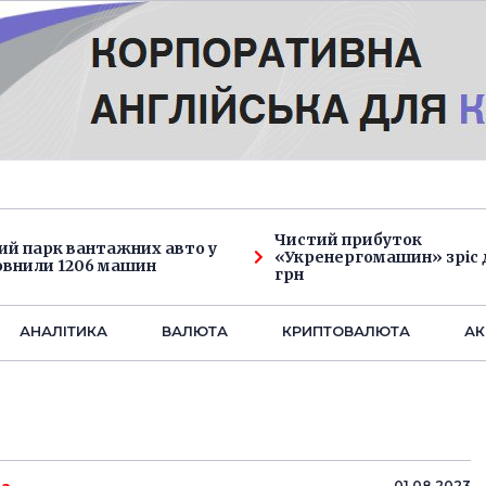
Чистий прибуток
ий парк вантажних авто у
«Укренергомашин» зріс д
овнили 1206 машин
грн
АНАЛIТИКА
ВАЛЮТА
КРИПТОВАЛЮТА
АК
01.08.2023