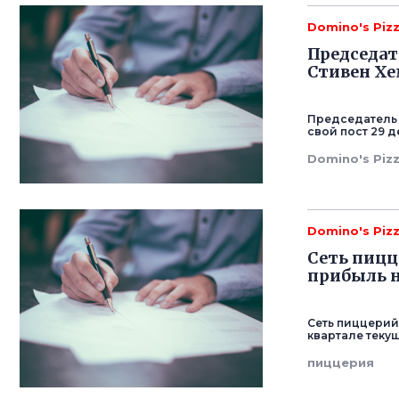
Domino's Piz
Председат
Стивен Хе
Председатель 
свой пост 29 
Domino's Piz
Domino's Piz
Сеть пицц
прибыль н
Сеть пиццерий
квартале текущ
пиццерия