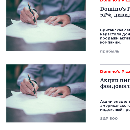
Domino's Piz
Domino's 
52%, диви
Британская се
нарастила дон
продажи актив
компании.
прибыль
Domino's Piz
Акции пиц
фондового 
Акции владельц
американского
индексный про
S&P 500