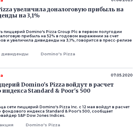
za
Pizza увеличила доналоговую прибыль на
денды на 3,1%
ть пиццерий Domino's Pizza Group Plc в первом полугодии
алоговую прибыль на 52% в годовом выражении за счет
ов и увеличила дивиденды на 3,1%, говорится в пресс-релизе
дивиденды
Domino's Pizza
za
07.05.2020
церий Domino's Pizza войдут в расчет
индекса Standard & Poor's 500
а сети пиццерий Domino's Pizza Inc. с 12 мая войдут в расчет
 фондового индекса Standard & Poor's 500, сообщает
вайдер S&P Dow Jones Indices.
акция
Domino's Pizza