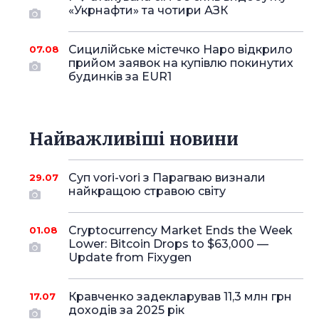
«Укрнафти» та чотири АЗК
Сицилійське містечко Наро відкрило
07.08
прийом заявок на купівлю покинутих
будинків за EUR1
Найважливіші новини
Суп vori-vori з Парагваю визнали
29.07
найкращою стравою світу
Cryptocurrency Market Ends the Week
01.08
Lower: Bitcoin Drops to $63,000 —
Update from Fixygen
Кравченко задекларував 11,3 млн грн
17.07
доходів за 2025 рік