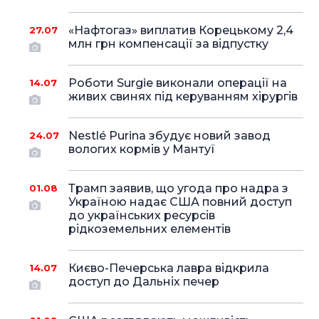
«Нафтогаз» виплатив Корецькому 2,4
27.07
млн грн компенсації за відпустку
Роботи Surgie виконали операції на
14.07
живих свинях під керуванням хірургів
Nestlé Purina збудує новий завод
24.07
вологих кормів у Мантуї
Трамп заявив, що угода про надра з
01.08
Україною надає США повний доступ
до українських ресурсів
рідкоземельних елементів
Києво-Печерська лавра відкрила
14.07
доступ до Дальніх печер