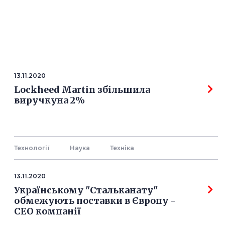
13.11.2020
Lockheed Martin збільшила
виручкуна 2%
Технології
Наука
Технiка
13.11.2020
Українському "Стальканату"
обмежують поставки в Європу -
СЕО компанії