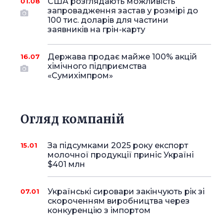
США розглядають можливість
01.08
запровадження застав у розмірі до
100 тис. доларів для частини
заявників на грін-карту
Держава продає майже 100% акцій
16.07
хімічного підприємства
«Сумихімпром»
Огляд компаній
За підсумками 2025 року експорт
15.01
молочної продукції приніс Україні
$401 млн
Українські сировари закінчують рік зі
07.01
скороченням виробництва через
конкуренцію з імпортом