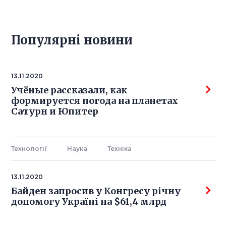
Популярнi новини
13.11.2020
Учёные рассказали, как
формируется погода на планетах
Сатурн и Юпитер
Технології
Наука
Технiка
13.11.2020
Байден запросив у Конгресу річну
допомогу Україні на $61,4 млрд