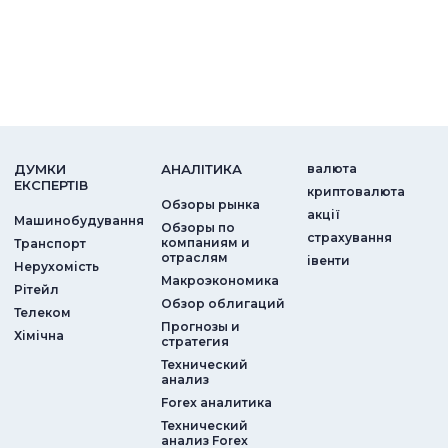
ДУМКИ
АНАЛIТИКА
валюта
ЕКСПЕРТIВ
криптовалюта
Обзоры рынка
акції
Машинобудування
Обзоры по
страхування
компаниям и
Транспорт
отраслям
iвенти
Нерухомість
Макроэкономика
Рітейл
Обзор облигаций
Телеком
Прогнозы и
Хімічна
стратегия
Технический
анализ
Forex аналитика
Технический
анализ Forex