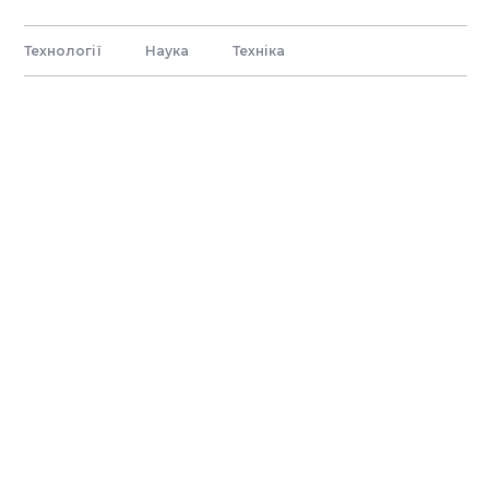
Технології
Наука
Технiка