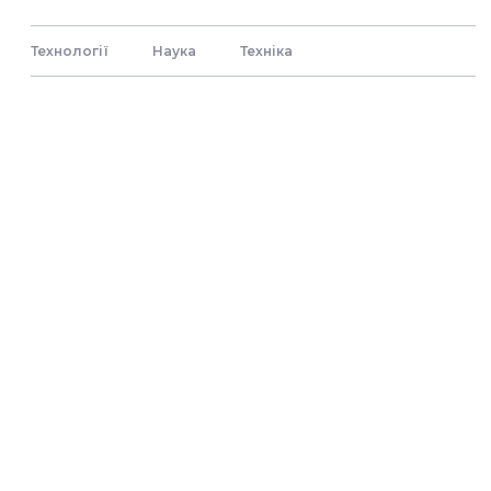
Технології
Наука
Технiка