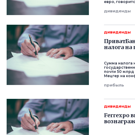
евро, говорит
дивиденды
дивиденды
ПриватБан
налога на
Сумма налога 
государственн
почти 50 млрд
Мецгер на конф
прибыль
дивиденды
Ferrexpo 
вознаграж