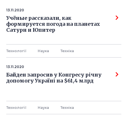
13.11.2020
Учёные рассказали, как
формируется погода на планетах
Сатурн и Юпитер
Технології
Наука
Технiка
13.11.2020
Байден запросив у Конгресу річну
допомогу Україні на $61,4 млрд
Технології
Наука
Технiка