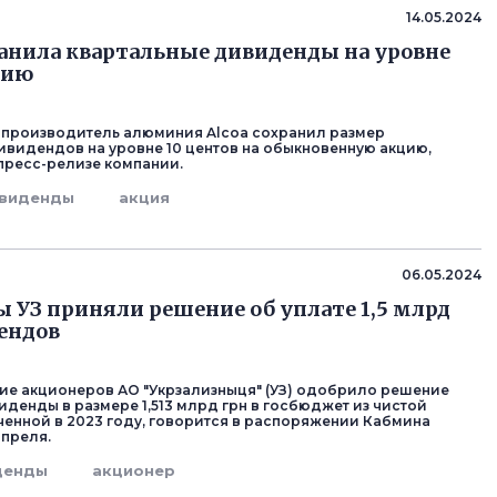
14.05.2024
ранила квартальные дивиденды на уровне
цию
производитель алюминия Alcoa сохранил размер
ивидендов на уровне 10 центов на обыкновенную акцию,
пресс-релизе компании.
виденды
акция
06.05.2024
 УЗ приняли решение об уплате 1,5 млрд
ендов
е акционеров АО "Укрзализныця" (УЗ) одобрило решение
иденды в размере 1,513 млрд грн в госбюджет из чистой
енной в 2023 году, говорится в распоряжении Кабмина
апреля.
денды
акционер