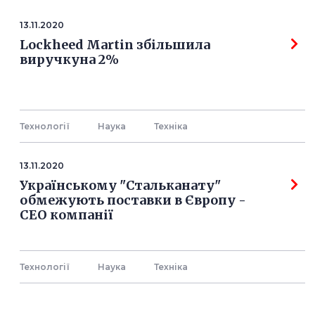
13.11.2020
Lockheed Martin збільшила
виручкуна 2%
Технології
Наука
Технiка
13.11.2020
Українському "Стальканату"
обмежують поставки в Європу -
СЕО компанії
Технології
Наука
Технiка