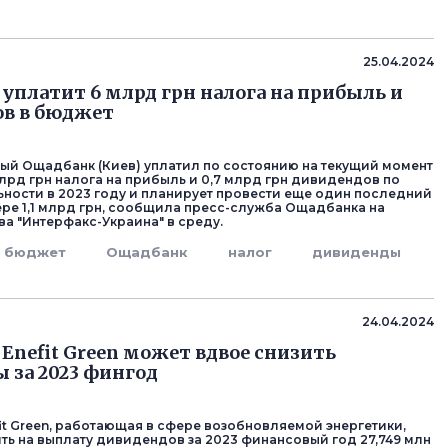
25.04.2024
уплатит 6 млрд грн налога на прибыль и
ов в бюджет
ый Ощадбанк (Киев) уплатил по состоянию на текущий момент
млрд грн налога на прибыль и 0,7 млрд грн дивидендов по
ьности в 2023 году и планирует провести еще один последний
ере 1,1 млрд грн, сообщила пресс-служба Ощадбанка на
ва "Интерфакс-Украина" в среду.
бюджет
Ощадбанк
налог
дивиденды
24.04.2024
 Enefit Green может вдвое снизить
 за 2023 фингод
fit Green, работающая в сфере возобновляемой энергетики,
ть на выплату дивидендов за 2023 финансовый год 27,749 млн