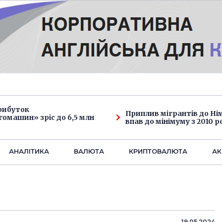
рибуток
Приплив мігрантів до Н
омашин» зріс до 6,5 млн
впав до мінімуму з 2010 р
АНАЛIТИКА
ВАЛЮТА
КРИПТОВАЛЮТА
АК
19.05.2024