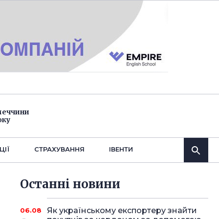
імеччини
оку
ЦІЇ
СТРАХУВАННЯ
IВЕНТИ
Останнi новини
Як українському експортеру знайти
06.08