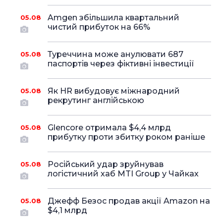
Amgen збільшила квартальний
05.08
чистий прибуток на 66%
Туреччина може анулювати 687
05.08
паспортів через фіктивні інвестиції
Як HR вибудовує міжнародний
05.08
рекрутинг англійською
Glencore отримала $4,4 млрд
05.08
прибутку проти збитку роком раніше
Російський удар зруйнував
05.08
логістичний хаб MTI Group у Чайках
Джефф Безос продав акції Amazon на
05.08
$4,1 млрд