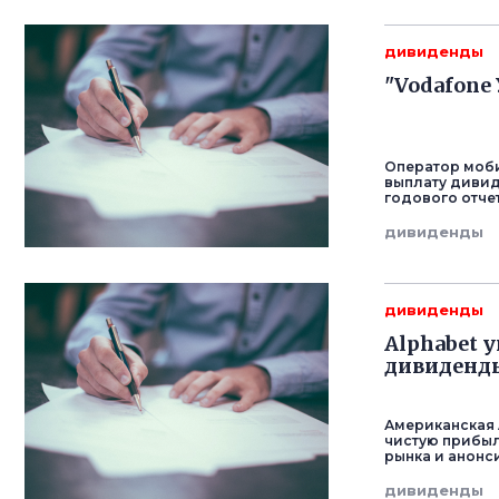
дивиденды
"Vodafone
Оператор моби
выплату дивид
годового отче
дивиденды
дивиденды
Alphabet 
дивиденды
Американская 
чистую прибыл
рынка и анонс
дивиденды