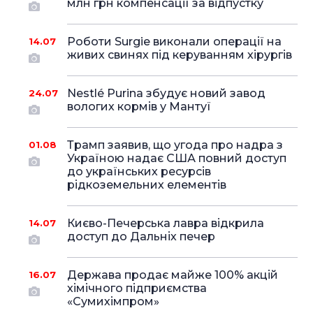
млн грн компенсації за відпустку
Роботи Surgie виконали операції на
14.07
живих свинях під керуванням хірургів
Nestlé Purina збудує новий завод
24.07
вологих кормів у Мантуї
Трамп заявив, що угода про надра з
01.08
Україною надає США повний доступ
до українських ресурсів
рідкоземельних елементів
Києво-Печерська лавра відкрила
14.07
доступ до Дальніх печер
Держава продає майже 100% акцій
16.07
хімічного підприємства
«Сумихімпром»