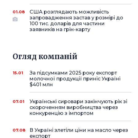
США розглядають можливість
01.08
запровадження застав у розмірі до
100 тис. доларів для частини
заявників на грін-карту
Огляд компаній
За підсумками 2025 року експорт
15.01
молочної продукції приніс Україні
$401 млн
Українські сировари закінчують рік зі
07.01
скороченням виробництва через
конкуренцію з імпортом
В Україні злетіли ціни на масло через
07.08
експорт