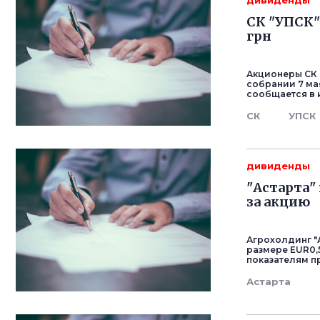
дивиденды
СК "УПСК"
грн
Акционеры СК 
собрании 7 ма
сообщается в
СК
УПСК
дивиденды
"Астарта" 
за акцию
Агрохолдинг "
размере EUR0,5
показателям п
Астарта