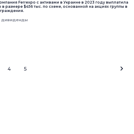
омпания Ferrexpo с активами в Украине в 2023 году выплатила
в размере $456 тыс. по схеме, основанной на акциях группы в
аграждения.
дивиденды
4
5