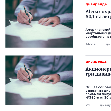
дивиденды
Alcoa сох
$0,1 на ак
Американский 
квартальных д
сообщается в 
Alcoa
ди
дивиденды
Акционеры
грн дивид
Общее собрани
выплатить див
прибыли получ
№380-р от 30 
УЗ
диви