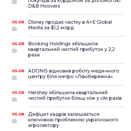
покупців за кордоном за допомогою
D&B Hoovers
Disney продає частку в A+E Global
05.08
Media за $1,2 млрд
Booking Holdings збільшила
05.08
квартальний чистий прибуток у 2,2
раза
ADONIS відновив роботу медичного
05.08
центру біля метро «Лівобережна»
Hershey збільшила квартальний
05.08
чистий прибуток більш ніж у сім разів
Дефіцит кадрів залишається
05.08
ключовою проблемою українського
агросектору