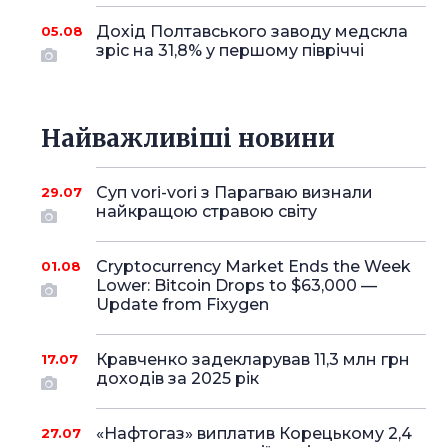
Дохід Полтавського заводу медскла
05.08
зріс на 31,8% у першому півріччі
Найважливіші новини
Суп vori-vori з Парагваю визнали
29.07
найкращою стравою світу
Cryptocurrency Market Ends the Week
01.08
Lower: Bitcoin Drops to $63,000 —
Update from Fixygen
Кравченко задекларував 11,3 млн грн
17.07
доходів за 2025 рік
«Нафтогаз» виплатив Корецькому 2,4
27.07