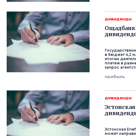
дивиденды
Ощадбанк 
дивиденд
Государственн
в бюджет 4,2 
итогам деятел
платеж в разм
запрос агентст
прибыль
дивиденды
Эстонская
дивиденды
Эстонская Ene
может направи