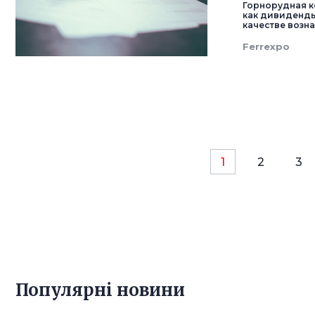
Горнорудная к
как дивиденды 
качестве возн
Ferrexpo
1
2
3
Популярнi новини