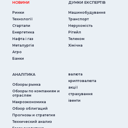
НОВИНИ
ДУМКИ ЕКСПЕРТIВ
Ринки
Машинобудування
Технології
Транспорт
Стартапи
Нерухомість
Енергетика
Рітейл
Нафта і газ
Телеком
Металургія
Хімічна
Агро
Банки
АНАЛIТИКА
валюта
криптовалюта
Обзоры рынка
акції
Обзоры по компаниям и
страхування
отраслям
iвенти
Макроэкономика
Обзор облигаций
Прогнозы и стратегия
Технический анализ