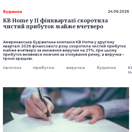
будинок
24.06.2026
KB Home у II фінкварталі скоротила
чистий прибуток майже вчетверо
Американська будівельна компанія KB Home у другому
кварталі 2026 фінансового року скоротила чистий прибуток
майже вчетверо за зниження виручки на 27%, при цьому
прибуток виявився нижчим за очікування ринку, а виручка –
трохи кращою.
прогноз
прибуток
виручка
будинок
K
H