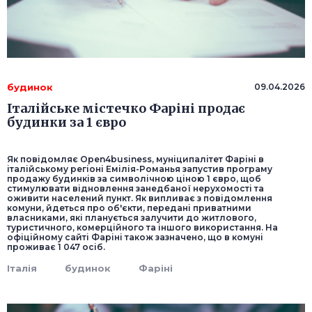
будинок
09.04.2026
Італійське містечко Фаріні продає
будинки за 1 євро
Як повідомляє Open4business, муніципалітет Фаріні в
італійському регіоні Емілія-Романья запустив програму
продажу будинків за символічною ціною 1 євро, щоб
стимулювати відновлення занедбаної нерухомості та
оживити населений пункт. Як випливає з повідомлення
комуни, йдеться про об'єкти, передані приватними
власниками, які планується залучити до житлового,
туристичного, комерційного та іншого використання. На
офіційному сайті Фаріні також зазначено, що в комуні
проживає 1 047 осіб.
Італія
будинок
Фаріні