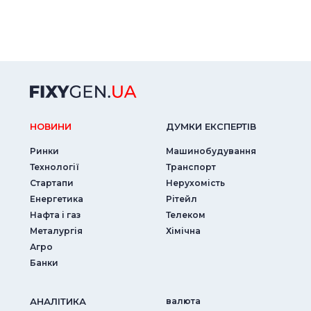
НОВИНИ
ДУМКИ ЕКСПЕРТIВ
Ринки
Машинобудування
Технології
Транспорт
Стартапи
Нерухомість
Енергетика
Рітейл
Нафта і газ
Телеком
Металургія
Хімічна
Агро
Банки
АНАЛIТИКА
валюта