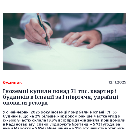
будинок
12.11.2025
Іноземці купили понад 71 тис. квартир і
будинків в Іспанії за І півріччя, українці
оновили рекорд
У січні-червні 2025 року іноземці придбали в Іспанії 71 155
будинків, що на 2% більше, ніж роком раніше; частка угод з
їхньою участю склала 19,3% всіх продажів житла, повідомили
в Раді нотаріату Іспанії. Лідирують британці – 5 731 угода, за
ними Марокко – 5 654 і Німеччина – 4 756, уточнюють нотаріуси.