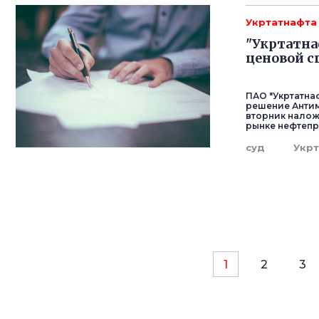
Укртатнафта
"Укртатна
ценовой с
ПАО "Укртатнаф
решение Антим
вторник налож
рынке нефтепр
суд
Укр
1
2
3