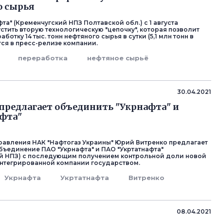
о сырья
та" (Кременчугский НПЗ Полтавской обл.) с 1 августа
стить вторую технологическую "цепочку", которая позволит
аботку 14 тыс. тонн нефтяного сырья в сутки (5,1 млн тонн в
тся в пресс-релизе компании.
переработка
нефтяное сырьё
30.04.2021
предлагает объединить "Укрнафта" и
фта"
равления НАК "Нафтогаз Украины" Юрий Витренко предлагает
бъединение ПАО "Укрнафта" и ПАО "Укртатнафта"
й НПЗ) с последующим получением контрольной доли новой
нтегрированной компании государством.
Укрнафта
Укртатнафта
Витренко
08.04.2021