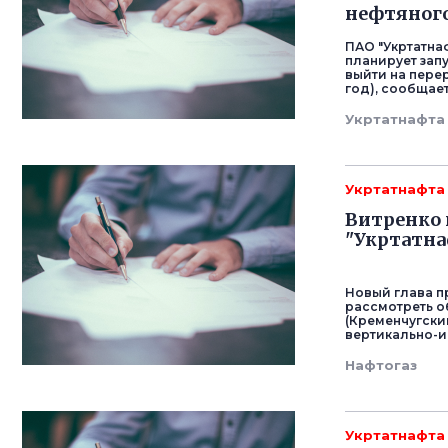
нефтяног
ПАО "Укртатнаф
планирует запу
выйти на перер
год), сообщае
Укртатнафта
Укртатнафта
Витренко 
"Укртатна
Новый глава п
рассмотреть о
(Кременчугски
вертикально-и
Нафтогаз
Укртатнафта