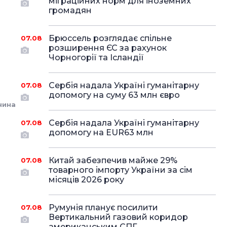
міграційних норм для іноземних
громадян
Брюссель розглядає спільне
07.08
розширення ЄС за рахунок
Чорногорії та Ісландії
Сербія надала Україні гуманітарну
07.08
допомогу на суму 63 млн євро
чина
Сербія надала Україні гуманітарну
07.08
допомогу на EUR63 млн
Китай забезпечив майже 29%
07.08
товарного імпорту України за сім
місяців 2026 року
Румунія планує посилити
07.08
Вертикальний газовий коридор
американським СПГ