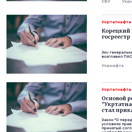
СБУ
Укр
Укртатнафта
Корецкий 
госреестр
Экс-генеральн
возглавил ПАО 
Укрнафта
Укртатнафта
Основой р
"Укртатна
стал прик
Закон "О пере
условиях прав
принятый согл