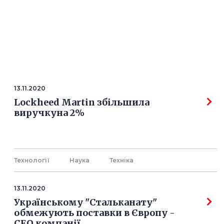
13.11.2020
Lockheed Martin збільшила
виручкуна 2%
Технології
Наука
Технiка
13.11.2020
Українському "Стальканату"
обмежують поставки в Європу -
СЕО компанії