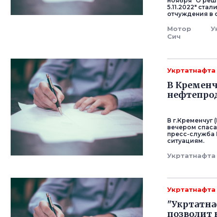
ноября "О реш
5.11.2022" ст
отчуждения в 
Мотор
У
Сич
Укртатнафта
В Кременч
нефтепрод
В г.Кременчуг 
вечером спаса
пресс-служба 
ситуациям.
Укртатнафта
Укртатнафта
"Укртатна
позволит 