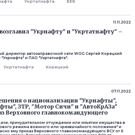
нафта
Укртатнафта
БЕБ
11.11.2022
возглавил "Укрнафту" и "Укртатнафту" –
ый директор автозаправочной сети WOG Сергей Корецкий
"Укрнафта" и ПАО "Укртатнафта".
Укртатнафта
Корецкий
07.11.2022
ешения о национализации "Укрнафты",
фты", ЗТР, "Мотор Сичи" и "АвтоКрАЗа"
аз Верховного главнокомандующего
даче, принудительном отчуждении или изъятии имущества в
ового режима военного или чрезвычайного положения" и
асно ему приказ Верховного главнокомандующего ВСУ от 6