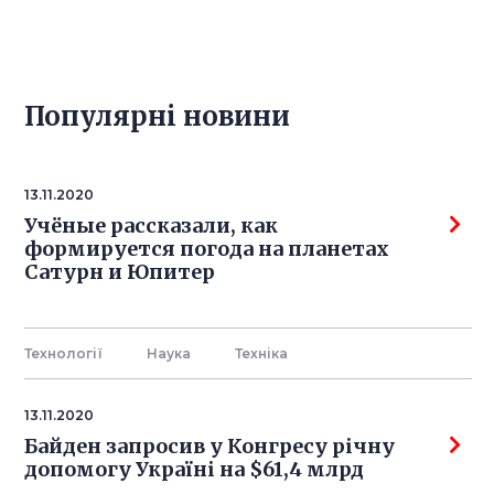
Популярнi новини
13.11.2020
Учёные рассказали, как
формируется погода на планетах
Сатурн и Юпитер
Технології
Наука
Технiка
13.11.2020
Байден запросив у Конгресу річну
допомогу Україні на $61,4 млрд