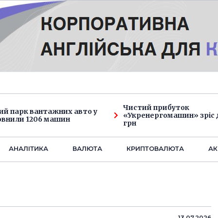
Чистий прибуток
ий парк вантажних авто у
«Укренергомашин» зріс д
овнили 1206 машин
грн
АНАЛIТИКА
ВАЛЮТА
КРИПТОВАЛЮТА
АК
13.07.2026