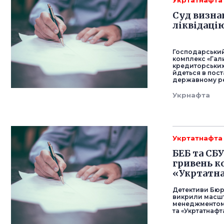
Укртатнафта
Суд визна
ліквідаці
Господарський
комплекс «Гал
кредиторських 
йдеться в пост
державному ре
Укрнафта
Укртатнафта
БЕБ та СБ
гривень 
«Укртатн
Детективи Бюр
викрили масшт
менеджментом 
та «Укртатнафт