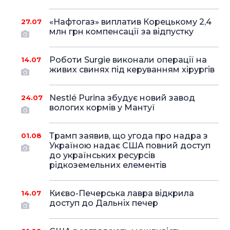
«Нафтогаз» виплатив Корецькому 2,4
27.07
млн грн компенсації за відпустку
Роботи Surgie виконали операції на
14.07
живих свинях під керуванням хірургів
Nestlé Purina збудує новий завод
24.07
вологих кормів у Мантуї
Трамп заявив, що угода про надра з
01.08
Україною надає США повний доступ
до українських ресурсів
рідкоземельних елементів
Києво-Печерська лавра відкрила
14.07
доступ до Дальніх печер