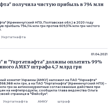
фта" получила чистую прибыль в 794 млн
та" (Кременчугский НПЗ, Полтавская обл.) в 2020 году
ю прибыль 794,114 млн грн против 609,574 млн грн чистого
.
Укртатнафта
01.04.2021
" и "Укртатнафта" должны оплатить 99%
нного АМКУ штрафа 4,7 млрд грн
ый комитет Украины (АМКУ) наложил на ПАО "Укрнафта"
68,988 млн грн, а на ПАО "Укртатнафта" (Кременчугский НПЗ) –
3 млн грн за антиконкурентные согласованные действия при
цен на нефтепродукты, сообщила глава ведомства Ольга
своей странице в "Фейсбук".
Укртатнафта
АМКУ
штраф