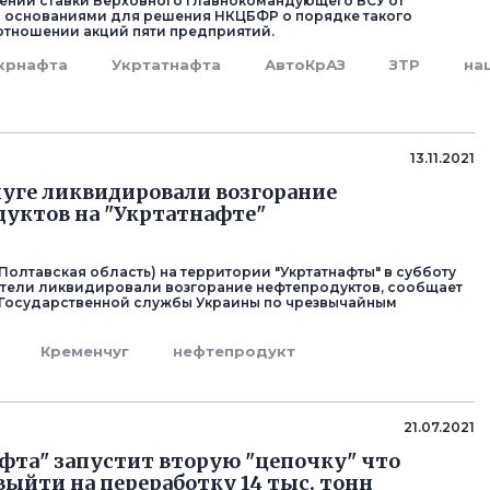
ении ставки Верховного главнокомандующего ВСУ от
али основаниями для решения НКЦБФР о порядке такого
отношении акций пяти предприятий.
крнафта
Укртатнафта
АвтоКрАЗ
ЗТР
на
13.11.2021
уге ликвидировали возгорание
уктов на "Укртатнафте"
(Полтавская область) на территории "Укртатнафты" в субботу
тели ликвидировали возгорание нефтепродуктов, сообщает
Государственной службы Украины по чрезвычайным
Кременчуг
нефтепродукт
21.07.2021
фта" запустит вторую "цепочку" что
выйти на переработку 14 тыс. тонн