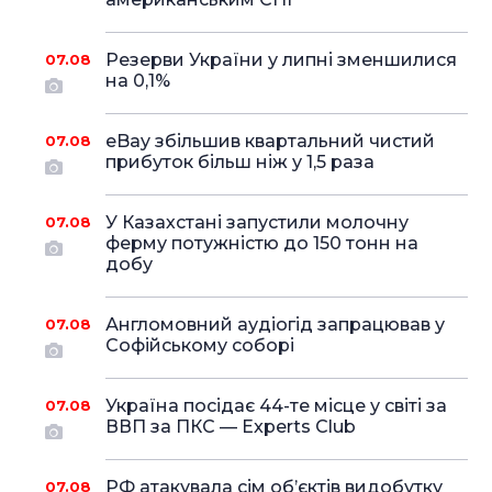
Резерви України у липні зменшилися
07.08
на 0,1%
eBay збільшив квартальний чистий
07.08
прибуток більш ніж у 1,5 раза
У Казахстані запустили молочну
07.08
ферму потужністю до 150 тонн на
добу
Англомовний аудіогід запрацював у
07.08
Софійському соборі
Україна посідає 44-те місце у світі за
07.08
ВВП за ПКС — Experts Club
РФ атакувала сім об’єктів видобутку
07.08