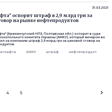
31.03.2021
фта" оспорит штраф в 2,9 млрд грн за
говор на рынке нефтепродуктов
та" (Кременчугский НПЗ, Полтавская обл.) оспорит в суде
онопольного комитета Украины (АМКУ), который вечером во
ил на компанию штраф 2,9 млрд грн за ценовой сговор на
одуктов.
татнафта
АМКУ
штраф
нефтепродукт
4
5