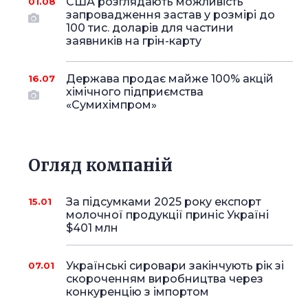
США розглядають можливість
01.08
запровадження застав у розмірі до
100 тис. доларів для частини
заявників на грін-карту
Держава продає майже 100% акцій
16.07
хімічного підприємства
«Сумихімпром»
Огляд компаній
За підсумками 2025 року експорт
15.01
молочної продукції приніс Україні
$401 млн
Українські сировари закінчують рік зі
07.01
скороченням виробництва через
конкуренцію з імпортом