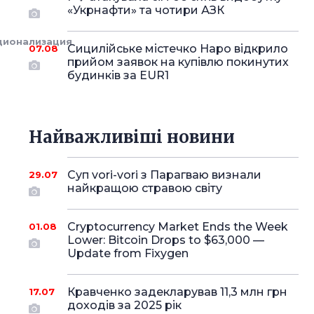
«Укрнафти» та чотири АЗК
ционализация
Сицилійське містечко Наро відкрило
07.08
прийом заявок на купівлю покинутих
будинків за EUR1
Найважливіші новини
Суп vori-vori з Парагваю визнали
29.07
найкращою стравою світу
Cryptocurrency Market Ends the Week
01.08
Lower: Bitcoin Drops to $63,000 —
Update from Fixygen
Кравченко задекларував 11,3 млн грн
17.07
доходів за 2025 рік