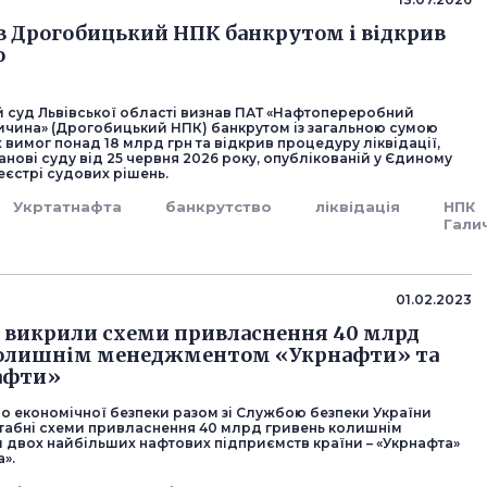
в Дрогобицький НПК банкрутом і відкрив
ю
 суд Львівської області визнав ПАТ «Нафтопереробний
ичина» (Дрогобицький НПК) банкрутом із загальною сумою
вимог понад 18 млрд грн та відкрив процедуру ліквідації,
анові суду від 25 червня 2026 року, опублікованій у Єдиному
єстрі судових рішень.
Укртатнафта
банкрутство
ліквідація
НПК
Гали
01.02.2023
У викрили схеми привласнення 40 млрд
колишнім менеджментом «Укрнафти» та
афти»
о економічної безпеки разом зі Службою безпеки України
абні схеми привласнення 40 млрд гривень колишнім
двох найбільших нафтових підприємств країни – «Укрнафта»
а».