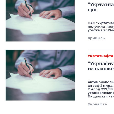
"Укртатна
грн
ПАО "Укртатнаф
получила чисту
убытка в 2019-м
прибыль
Укртатнафта
"Укрнафта
из наложе
Антимонопольн
штраф 2 млрд 3
2 млрд 297,51
установлении 
Пищанская на 
Укрнафта