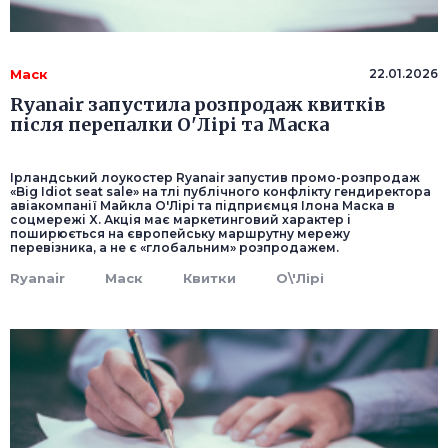
Маск
22.01.2026
Ryanair запустила розпродаж квитків
після перепалки О'Лірі та Маска
Ірландський лоукостер Ryanair запустив промо-розпродаж
«Big Idiot seat sale» на тлі публічного конфлікту гендиректора
авіакомпанії Майкла О'Лірі та підприємця Ілона Маска в
соцмережі X. Акція має маркетинговий характер і
поширюється на європейську маршрутну мережу
перевізника, а не є «глобальним» розпродажем.
Ryanair
Маск
Квитки
О\'Лірі