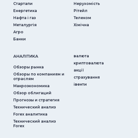
Стартапи
Нерухомість
Енергетика
Рітейл
Нафта і газ
Телеком
Металургія
Хімічна
Агро
Банки
АНАЛIТИКА
валюта
криптовалюта
Обзоры рынка
акції
Обзоры по компаниям и
страхування
отраслям
iвенти
Макроэкономика
Обзор облигаций
Прогнозы и стратегия
Технический анализ
Forex аналитика
Технический анализ
Forex