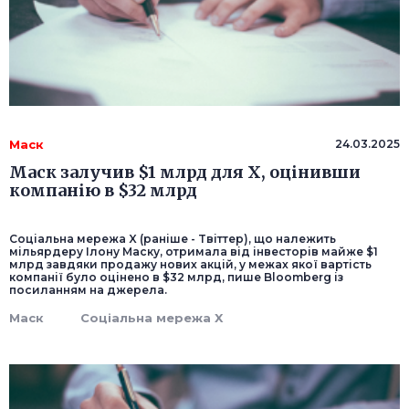
Маск
24.03.2025
Маск залучив $1 млрд для X, оцінивши
компанію в $32 млрд
Соціальна мережа X (раніше - Tвіттер), що належить
мільярдеру Ілону Маску, отримала від інвесторів майже $1
млрд завдяки продажу нових акцій, у межах якої вартість
компанії було оцінено в $32 млрд, пише Bloomberg із
посиланням на джерела.
Маск
Соціальна мережа X