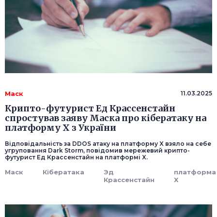
Маск
11.03.2025
Крипто-футурист Ед Крассенстайн
спростував заяву Маска про кібератаку на
платформу X з України
Відповідальність за DDOS атаку на платформу X взяло на себе
угруповання Dark Storm, повідомив мережевий крипто-
футурист Ед Крассенстайн на платформі X.
Маск
Кібератака
Эд
платформа
Крассенстайн
X