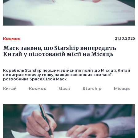
Космос
21.10.2025
Маск заявив, що Starship випередить
Китай у пілотованій місії на Місяць
Корабель Starship першим здійснить політ до Місяця, Китай
не виграє місячну гонку, заявив засновник компанії-
розробника SpaceX Ілон Маск.
Китай
Космос
Маск
Starship
Місяць