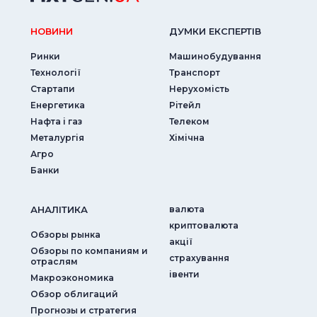
НОВИНИ
ДУМКИ ЕКСПЕРТIВ
Ринки
Машинобудування
Технології
Транспорт
Стартапи
Нерухомість
Енергетика
Рітейл
Нафта і газ
Телеком
Металургія
Хімічна
Агро
Банки
АНАЛIТИКА
валюта
криптовалюта
Обзоры рынка
акції
Обзоры по компаниям и
страхування
отраслям
iвенти
Макроэкономика
Обзор облигаций
Прогнозы и стратегия