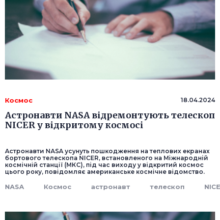
Космос
18.04.2024
Астронавти NASA відремонтують телескоп
NICER у відкритому космосі
Астронавти NASA усунуть пошкодження на теплових екранах
бортового телескопа NICER, встановленого на Міжнародній
космічній станції (МКС), під час виходу у відкритий космос
цього року, повідомляє американське космічне відомство.
NASA
Космос
астронавт
телескоп
NIC