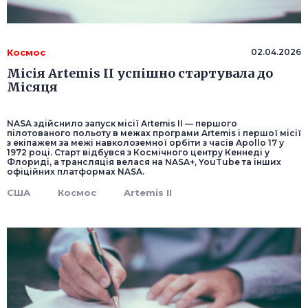
Космос
02.04.2026
Місія Artemis II успішно стартувала до
Місяця
NASA здійснило запуск місії Artemis II — першого
пілотованого польоту в межах програми Artemis і першої місії
з екіпажем за межі навколоземної орбіти з часів Apollo 17 у
1972 році. Старт відбувся з Космічного центру Кеннеді у
Флориді, а трансляція велася на NASA+, YouTube та інших
офіційних платформах NASA.
США
Космос
Artemis II