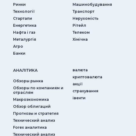
Ринки
Машинобудування
Технології
Транспорт
Стартапи
Нерухомість
Енергетика
Рітейл
Нафта і газ
Телеком
Металургія
Хімічна
Агро
Банки
АНАЛIТИКА
валюта
криптовалюта
Обзоры рынка
акції
Обзоры по компаниям и
страхування
отраслям
iвенти
Макроэкономика
Обзор облигаций
Прогнозы и стратегия
Технический анализ
Forex аналитика
Технический анализ