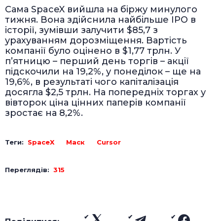
Сама SpaceX вийшла на біржу минулого
тижня. Вона здійснила найбільше IPO в
історії, зумівши залучити $85,7 з
урахуванням дорозміщення. Вартість
компанії було оцінено в $1,77 трлн. У
п’ятницю – перший день торгів – акції
підскочили на 19,2%, у понеділок – ще на
19,6%, в результаті чого капіталізація
досягла $2,5 трлн. На попередніх торгах у
вівторок ціна цінних паперів компанії
зростає на 8,2%.
Теги:
SpaceX
Маск
Cursor
Переглядів:
315