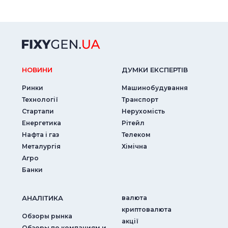
НОВИНИ
ДУМКИ ЕКСПЕРТIВ
Ринки
Машинобудування
Технології
Транспорт
Стартапи
Нерухомість
Енергетика
Рітейл
Нафта і газ
Телеком
Металургія
Хімічна
Агро
Банки
АНАЛIТИКА
валюта
криптовалюта
Обзоры рынка
акції
Обзоры по компаниям и