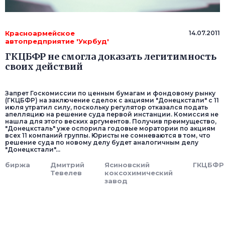
Красноармейское
14.07.2011
автопредприятие 'Укрбуд'
ГКЦБФР не смогла доказать легитимность
своих действий
Запрет Госкомиссии по ценным бумагам и фондовому рынку
(ГКЦБФР) на заключение сделок с акциями "Донецкстали" с 11
июля утратил силу, поскольку регулятор отказался подать
апелляцию на решение суда первой инстанции. Комиссия не
нашла для этого веских аргументов. Получив преимущество,
"Донецксталь" уже оспорила годовые моратории по акциям
всех 11 компаний группы. Юристы не сомневаются в том, что
решение суда по новому делу будет аналогичным делу
"Донецкстали"...
биржа
Дмитрий
Ясиновский
ГКЦБФР
Тевелев
коксохимический
завод