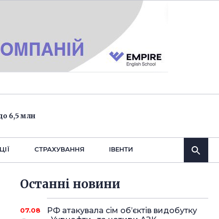
о 6,5 млн
ЦІЇ
СТРАХУВАННЯ
IВЕНТИ
Останнi новини
РФ атакувала сім об’єктів видобутку
07.08