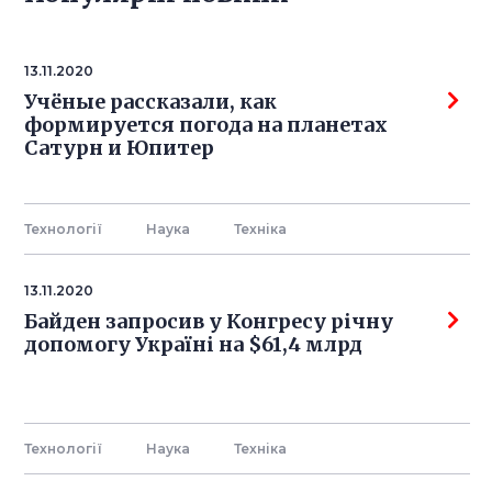
13.11.2020
Учёные рассказали, как
формируется погода на планетах
Сатурн и Юпитер
Технології
Наука
Технiка
13.11.2020
Байден запросив у Конгресу річну
допомогу Україні на $61,4 млрд
Технології
Наука
Технiка