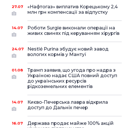
«Нафтогаз» виплатив Корецькому 2,4
27.07
млн грн компенсації за відпустку
Роботи Surgie виконали операції на
14.07
живих свинях під керуванням хірургів
Nestlé Purina збудує новий завод
24.07
вологих кормів у Мантуї
Трамп заявив, що угода про надра з
01.08
Україною надає США повний доступ
до українських ресурсів
рідкоземельних елементів
Києво-Печерська лавра відкрила
14.07
доступ до Дальніх печер
Держава продає майже 100% акцій
16.07