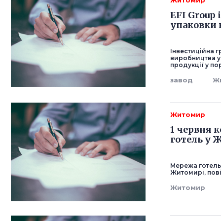
Житомир
EFI Group
упаковки
Інвестиційна г
виробництва у
продукції у по
завод
Ж
Житомир
1 червня 
готель у 
Мережа готель
Житомирі, пов
Житомир