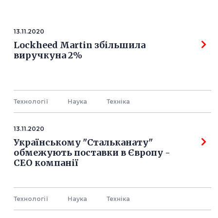
13.11.2020
Lockheed Martin збільшила
виручкуна 2%
Технології
Наука
Технiка
13.11.2020
Українському "Стальканату"
обмежують поставки в Європу -
СЕО компанії
Технології
Наука
Технiка