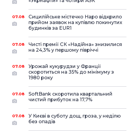
«Укрнафти» та чотири АЗК
Сицилійське містечко Наро відкрило
07.08
прийом заявок на купівлю покинутих
будинків за EUR1
Чисті премії СК «Надійна» знизилися
07.08
на 24,3% у першому півріччі
Урожай кукурудзи у Франції
07.08
скоротиться на 35% до мінімуму з
1980 року
SoftBank скоротила квартальний
07.08
чистий прибуток на 17,7%
У Києві в суботу дощ, гроза, у неділю
07.08
без опадів