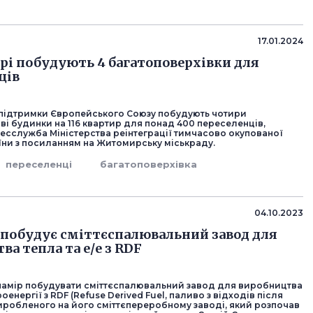
17.01.2024
і побудують 4 багатоповерхівки для
ців
 підтримки Європейського Союзу побудують чотири
і будинки на 116 квартир для понад 400 переселенців,
есслужба Міністерства реінтеграції тимчасово окупованої
аїни з посиланням на Житомирську міськраду.
переселенці
багатоповерхівка
04.10.2023
обудує сміттєспалювальний завод для
а тепла та е/е з RDF
амір побудувати сміттєспалювальний завод для виробництва
оенергії з RDF (Refuse Derived Fuel, паливо з відходів після
виробленого на його сміттєпереробному заводі, який розпочав