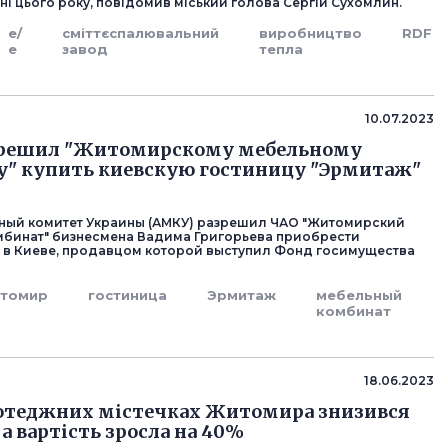
ні цього року, повідомив міський голова Сергій Сухомлин.
е/
сміттєспалювальний
виробництво
RDF
е
завод
тепла
10.07.2023
решил "Житомирскому мебельному
" купить киевскую гостиницу "Эрмитаж"
ный комитет Украины (АМКУ) разрешил ЧАО "Житомирский
бинат" бизнесмена Вадима Григорьева приобрести
в Киеве, продавцом которой выступил Фонд госимущества
томир
гостиница
Эрмитаж
мебельный
комбинат
18.06.2023
отеджних містечках Житомира знизився
 а вартість зросла на 40%