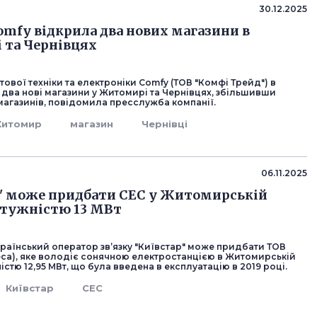
30.12.2025
mfy відкрила два нових магазини в
 та Чернівцях
ової техніки та електроніки Comfy (ТОВ "Комфі Трейд") в
 два нові магазини у Житомирі та Чернівцях, збільшивши
магазинів, повідомила пресслужба компанії.
итомир
магазин
Чернівці
06.11.2025
" може придбати СЕС у Житомирській
отужністю 13 МВт
раїнський оператор зв’язку "Київстар" може придбати ТОВ
деса), яке володіє сонячною електростанцією в Житомирській
істю 12,95 МВт, що була введена в експлуатацію в 2019 році.
Київстар
СЕС