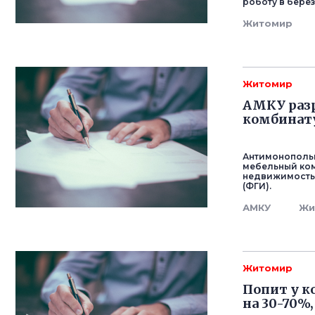
роботу в берез
Житомир
Житомир
АМКУ раз
комбинату
Антимонополь
мебельный ком
недвижимость 
(ФГИ).
АМКУ
Жи
Житомир
Попит у к
на 30-70%,