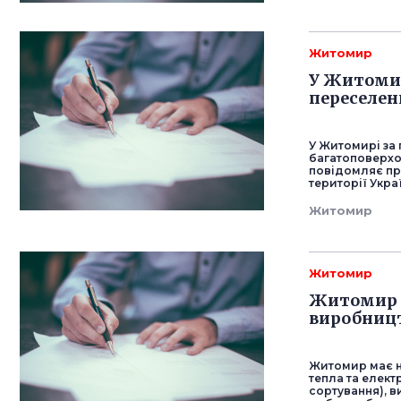
Житомир
У Житомир
переселен
У Житомирі за
багатоповерхов
повідомляє пр
території Укр
Житомир
Житомир
Житомир п
виробництв
Житомир має н
тепла та електр
сортування), 