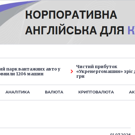
Чистий прибуток
ий парк вантажних авто у
«Укренергомашин» зріс д
овнили 1206 машин
грн
АНАЛIТИКА
ВАЛЮТА
КРИПТОВАЛЮТА
АК
01.07.2026