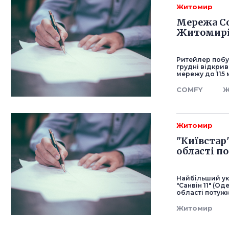
Житомир
Мережа Co
Житомирі
Ритейлер побут
грудні відкрив
мережу до 115 
COMFY
Ж
Житомир
"Київстар
області п
Найбільший ук
"Санвін 11" (О
області потужн
Житомир