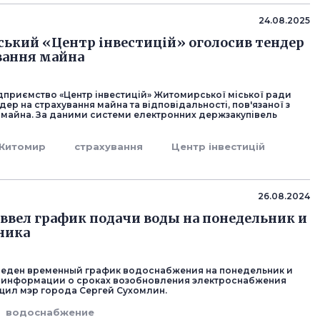
24.08.2025
кий «Центр інвестицій» оголосив тендер
вання майна
дприємство «Центр інвестицій» Житомирської міської ради
ер на страхування майна та відповідальності, пов'язаної з
 майна. За даними системи електронних держзакупівель
Житомир
страхування
Центр інвестицій
26.08.2024
вел график подачи воды на понедельник и
ника
еден временный график водоснабжения на понедельник и
, информации о сроках возобновления электроснабжения
бщил мэр города Сергей Сухомлин.
водоснабжение