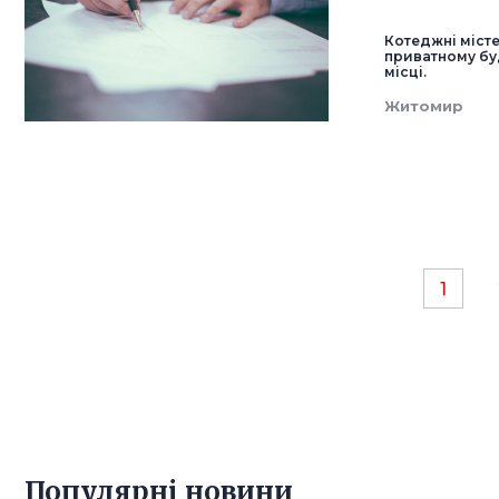
Котеджні місте
приватному буд
місці.
Житомир
1
Популярнi новини