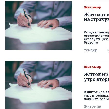
Житомир
Житомирсь
на страху
Комунальне пі
оголосило тенд
експлуатацією
Prozorro
тендер
Житомир
Житомир в
утро втор
В Житомире вв
утро вторника
пока нет, соо
Житомир