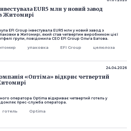
 інвестувала EUR5 млн у новий завод
 в Житомирі
рупа EFI Group інвестувала EUR5 млн у новий завод з
паковки в Житомирі, який став четвертим виробником цієї
ртфелі групи, повідомила СЕО EFI Group Ольга Батова.
итомир
упаковка
EFI Group
целюлоза
24.04.2026
компанія «Оптіма» відкриє четвертий
Житомирі
ного оператора Optima відкриває четвертий готель у
ідомляє прес-служба оператора.
готель
Optima