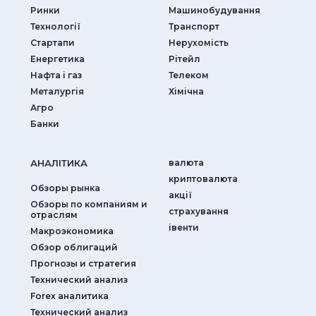
Ринки
Машинобудування
Технології
Транспорт
Стартапи
Нерухомість
Енергетика
Рітейл
Нафта і газ
Телеком
Металургія
Хімічна
Агро
Банки
АНАЛIТИКА
валюта
криптовалюта
Обзоры рынка
акції
Обзоры по компаниям и
страхування
отраслям
iвенти
Макроэкономика
Обзор облигаций
Прогнозы и стратегия
Технический анализ
Forex аналитика
Технический анализ