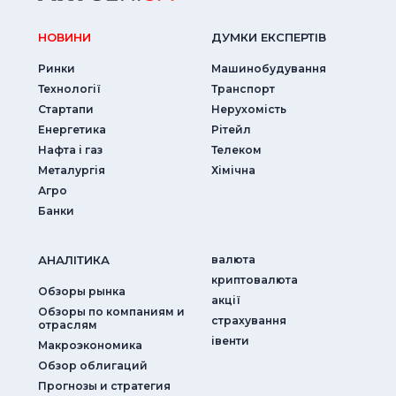
НОВИНИ
ДУМКИ ЕКСПЕРТIВ
Ринки
Машинобудування
Технології
Транспорт
Стартапи
Нерухомість
Енергетика
Рітейл
Нафта і газ
Телеком
Металургія
Хімічна
Агро
Банки
АНАЛIТИКА
валюта
криптовалюта
Обзоры рынка
акції
Обзоры по компаниям и
страхування
отраслям
iвенти
Макроэкономика
Обзор облигаций
Прогнозы и стратегия