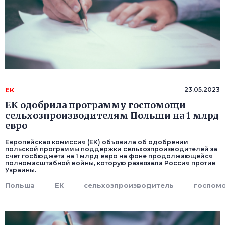
ЕК
23.05.2023
ЕК одобрила программу госпомощи
сельхозпроизводителям Польши на 1 млрд
евро
Европейская комиссия (ЕК) объявила об одобрении
польской программы поддержки сельхозпроизводителей за
счет госбюджета на 1 млрд евро на фоне продолжающейся
полномасштабной войны, которую развязала Россия против
Украины.
Польша
ЕК
сельхозпроизводитель
госпом