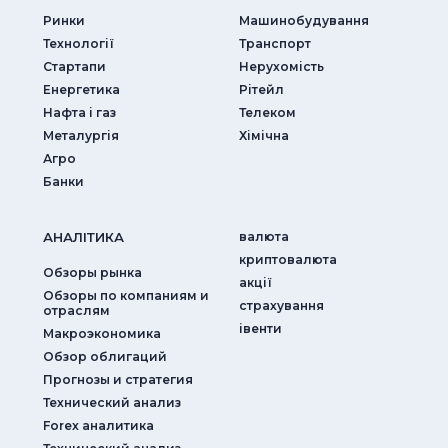
Ринки
Машинобудування
Технології
Транспорт
Стартапи
Нерухомість
Енергетика
Рітейл
Нафта і газ
Телеком
Металургія
Хімічна
Агро
Банки
АНАЛIТИКА
валюта
криптовалюта
Обзоры рынка
акції
Обзоры по компаниям и
страхування
отраслям
iвенти
Макроэкономика
Обзор облигаций
Прогнозы и стратегия
Технический анализ
Forex аналитика