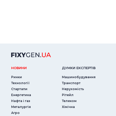
НОВИНИ
ДУМКИ ЕКСПЕРТIВ
Ринки
Машинобудування
Технології
Транспорт
Стартапи
Нерухомість
Енергетика
Рітейл
Нафта і газ
Телеком
Металургія
Хімічна
Агро