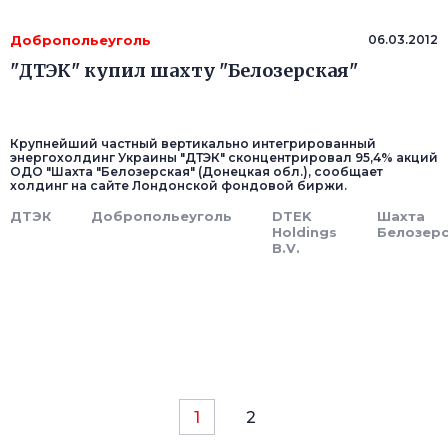
Добропольеуголь
06.03.2012
"ДТЭК" купил шахту "Белозерская"
Крупнейший частный вертикально интегрированный
энергохолдинг Украины "ДТЭК" сконцентрировал 95,4% акций
ОДО "Шахта "Белозерская" (Донецкая обл.), сообщает
холдинг на сайте Лондонской фондовой биржи.
ДТЭК
Добропольеуголь
DTEK
Шахта
Holdings
Белозер
B.V.
1
2