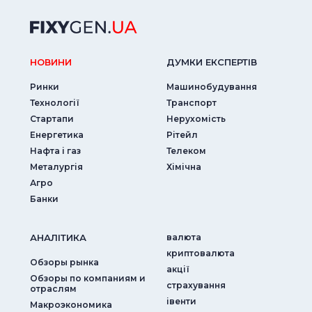
НОВИНИ
ДУМКИ ЕКСПЕРТIВ
Ринки
Машинобудування
Технології
Транспорт
Стартапи
Нерухомість
Енергетика
Рітейл
Нафта і газ
Телеком
Металургія
Хімічна
Агро
Банки
АНАЛIТИКА
валюта
криптовалюта
Обзоры рынка
акції
Обзоры по компаниям и
страхування
отраслям
iвенти
Макроэкономика