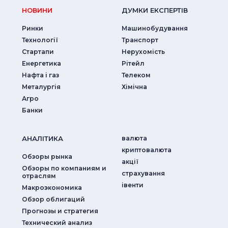
НОВИНИ
ДУМКИ ЕКСПЕРТIВ
Ринки
Машинобудування
Технології
Транспорт
Стартапи
Нерухомість
Енергетика
Рітейл
Нафта і газ
Телеком
Металургія
Хімічна
Агро
Банки
АНАЛIТИКА
валюта
криптовалюта
Обзоры рынка
акції
Обзоры по компаниям и
страхування
отраслям
iвенти
Макроэкономика
Обзор облигаций
Прогнозы и стратегия
Технический анализ