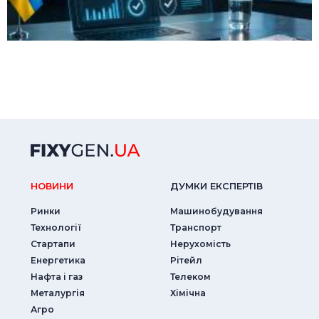
НОВИНИ
ДУМКИ ЕКСПЕРТIВ
Ринки
Машинобудування
Технології
Транспорт
Стартапи
Нерухомість
Енергетика
Рітейл
Нафта і газ
Телеком
Металургія
Хімічна
Агро