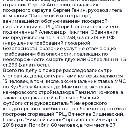
охранник Сергей Антюшин, начальник
пожарного караула Сергей Генин, руководитель
компании "Системный интегратор",
занимавшейся обслуживанием пожарной
сигнализации в ТРЦ, Игорь Полозиненко и его
подчиненный Александр Никитин. Обвинения
им предъявлены по ч.3 ст.238, ч.3 ст.219 УК РФ
(нарушение требований пожарной
безопасности, оказание услуг, не отвечающих
требованиям безопасности, повлекших по
неосторожности смерть двух или более лиц) и ч.3
ст.293 (халатность).
Всего по делу о пожаре расследовались три
уголовных дела, фигурантами которых являются
15 человек, в том числе, экс-начальник главка МЧС
по Кузбассу Александр Мамонтов, экс-глава
кемеровского стройнадзора Танзиля Комкова, а
также задержанный в Польше бывший
футболист и руководитель "Кемеровского
кондитерского комбината", на базе которого был
построен сгоревший ТРЦ, Вячеслав Вишневский.
Пожар в "Зимней вишне" произошел 25 марта
2018 года. Погибли 60 человек, в том числе 37