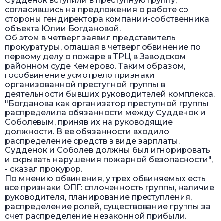
Судденок вступили в преступную группу,
согласившись на предложения о работе со
стороны гендиректора компании-собственника
объекта Юлии Богдановой.
Об этом в четверг заявил представитель
прокуратуры, оглашая в четверг обвинение по
первому делу о пожаре в ТРЦ в Заводском
районном суде Кемерово. Таким образом,
гособвинение усмотрело признаки
организованной преступной группы в
деятельности бывших руководителей комплекса.
"Богданова как организатор преступной группы
распределила обязанности между Судденок и
Соболевым, приняв их на руководящие
должности. В ее обязанности входило
распределение средств в виде зарплаты.
Судденок и Соболев должны был игнорировать
и скрывать нарушения пожарной безопасности",
- сказал прокурор.
По мнению обвинения, у трех обвиняемых есть
все признаки ОПГ: сплоченность группы, наличие
руководителя, планирование преступления,
распределение ролей, существование группы за
счет распределение незаконной прибыли.