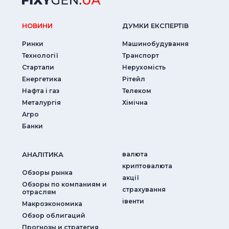
НОВИНИ
ДУМКИ ЕКСПЕРТIВ
Ринки
Машинобудування
Технології
Транспорт
Стартапи
Нерухомість
Енергетика
Рітейл
Нафта і газ
Телеком
Металургія
Хімічна
Агро
Банки
АНАЛIТИКА
валюта
криптовалюта
Обзоры рынка
акції
Обзоры по компаниям и
страхування
отраслям
iвенти
Макроэкономика
Обзор облигаций
Прогнозы и стратегия