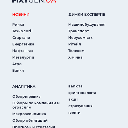
НОВИНИ
ДУМКИ ЕКСПЕРТIВ
Ринки
Машинобудування
Технології
Транспорт
Стартапи
Нерухомість
Енергетика
Рітейл
Нафта і газ
Телеком
Металургія
Хімічна
Агро
Банки
АНАЛIТИКА
валюта
криптовалюта
Обзоры рынка
акції
Обзоры по компаниям и
страхування
отраслям
iвенти
Макроэкономика
Обзор облигаций
Прогнозы и стратегия