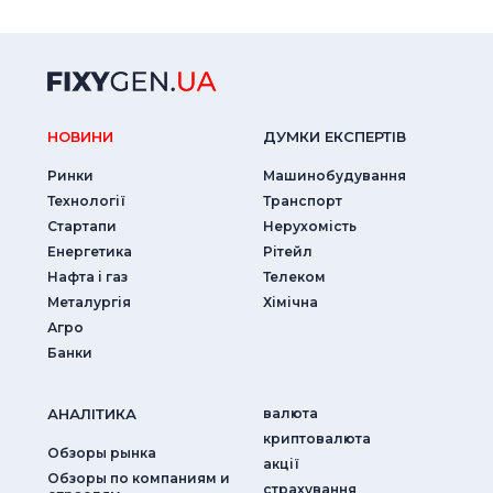
НОВИНИ
ДУМКИ ЕКСПЕРТIВ
Ринки
Машинобудування
Технології
Транспорт
Стартапи
Нерухомість
Енергетика
Рітейл
Нафта і газ
Телеком
Металургія
Хімічна
Агро
Банки
АНАЛIТИКА
валюта
криптовалюта
Обзоры рынка
акції
Обзоры по компаниям и
страхування