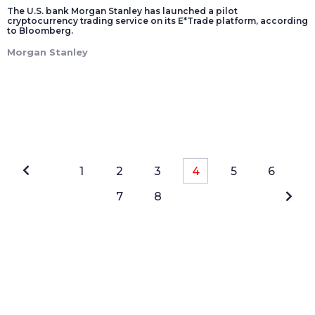
The U.S. bank Morgan Stanley has launched a pilot
cryptocurrency trading service on its E*Trade platform, according
to Bloomberg.
Morgan Stanley
1
2
3
4
5
6
7
8