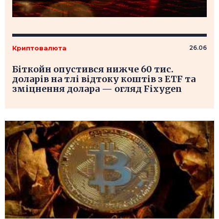
Криптовалюта
26.06
Біткойн опустився нижче 60 тис.
доларів на тлі відтоку коштів з ETF та
зміцнення долара — огляд Fixygen