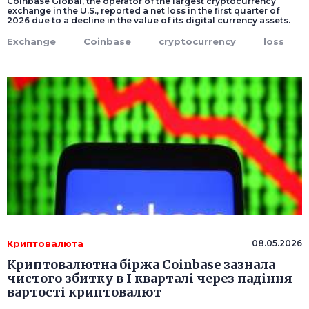
Coinbase Global, the operator of the largest cryptocurrency
exchange in the U.S., reported a net loss in the first quarter of
2026 due to a decline in the value of its digital currency assets.
Exchange
Coinbase
cryptocurrency
loss
Криптовалюта
08.05.2026
Криптовалютна біржа Coinbase зазнала
чистого збитку в I кварталі через падіння
вартості криптовалют