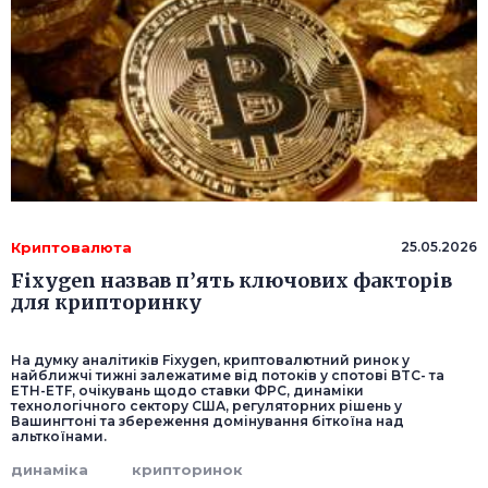
Криптовалюта
25.05.2026
Fixygen назвав п’ять ключових факторів
для крипторинку
На думку аналітиків Fixygen, криптовалютний ринок у
найближчі тижні залежатиме від потоків у спотові BTC- та
ETH-ETF, очікувань щодо ставки ФРС, динаміки
технологічного сектору США, регуляторних рішень у
Вашингтоні та збереження домінування біткоїна над
альткоїнами.
динаміка
крипторинок