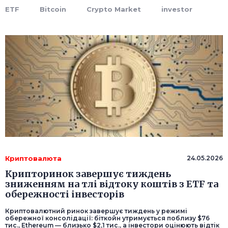
ETF
Bitcoin
Crypto Market
investor
Криптовалюта
24.05.2026
Крипторинок завершує тиждень
зниженням на тлі відтоку коштів з ETF та
обережності інвесторів
Криптовалютний ринок завершує тиждень у режимі
обережної консолідації: біткойн утримується поблизу $76
тис., Ethereum — близько $2,1 тис., а інвестори оцінюють відтік