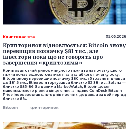
Криптовалюта
05.05.2026
Крипторинок відновлюється: Bitcoin знову
перевищив позначку $81 тис., але
інвестори поки що не говорять про
завершення «криптозими»
Криптовалютний ринок минулого тижня та на початку цього
тижня почав відновлюватися після слабкого початку року:
Bitcoin знову перевищив позначку $80 тис. і 5 травня піднявся
до $81,6 тис., Ethereum торгувався близько $2,38 тис., Solana —
близько $85–86. За даними MarketWatch, Bitcoin досяг
максимального рівня з кінця січня, а індекс CoinDesk Bitcoin
Price Index зростав шість днів поспіль, додавши за цей період
близько 8%.
Bitcoin
крипторинок