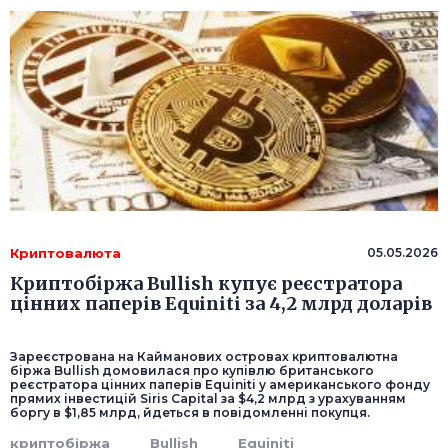
Криптовалюта
05.05.2026
Криптобіржа Bullish купує реєстратора
цінних паперів Equiniti за 4,2 млрд доларів
Зареєстрована на Кайманових островах криптовалютна
біржа Bullish домовилася про купівлю британського
реєстратора цінних паперів Equiniti у американського фонду
прямих інвестицій Siris Capital за $4,2 млрд з урахуванням
боргу в $1,85 млрд, йдеться в повідомленні покупця.
криптобіржа
Bullish
Equiniti