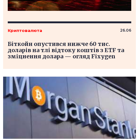
Криптовалюта
26.06
Біткойн опустився нижче 60 тис.
доларів на тлі відтоку коштів з ETF та
зміцнення долара — огляд Fixygen