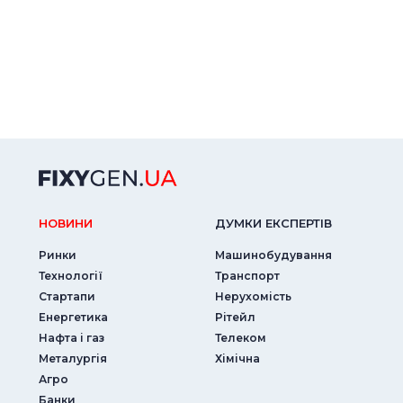
НОВИНИ
ДУМКИ ЕКСПЕРТIВ
Ринки
Машинобудування
Технології
Транспорт
Стартапи
Нерухомість
Енергетика
Рітейл
Нафта і газ
Телеком
Металургія
Хімічна
Агро
Банки