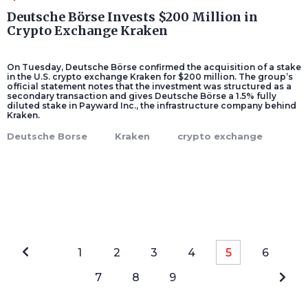
Deutsche Börse Invests $200 Million in
Crypto Exchange Kraken
On Tuesday, Deutsche Börse confirmed the acquisition of a stake
in the U.S. crypto exchange Kraken for $200 million. The group’s
official statement notes that the investment was structured as a
secondary transaction and gives Deutsche Börse a 1.5% fully
diluted stake in Payward Inc., the infrastructure company behind
Kraken.
Deutsche Borse
Kraken
crypto exchange
1
2
3
4
5
6
7
8
9