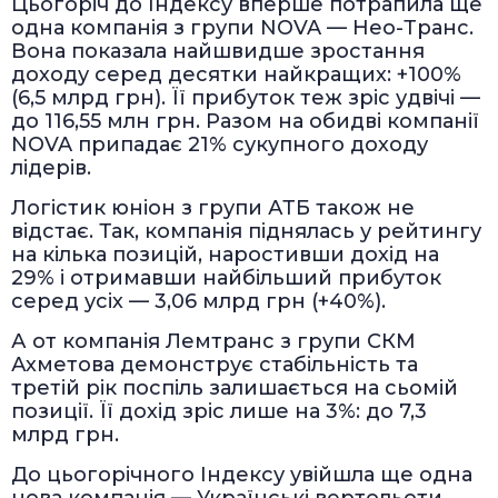
Цьогоріч до Індексу вперше потрапила ще
одна компанія з групи NOVA — Нео-Транс.
Вона показала найшвидше зростання
доходу серед десятки найкращих: +100%
(6,5 млрд грн). Її прибуток теж зріс удвічі —
до 116,55 млн грн. Разом на обидві компанії
NOVA припадає 21% сукупного доходу
лідерів.
Логістик юніон з групи АТБ також не
відстає. Так, компанія піднялась у рейтингу
на кілька позицій, наростивши дохід на
29% і отримавши найбільший прибуток
серед усіх — 3,06 млрд грн (+40%).
А от компанія Лемтранс з групи СКМ
Ахметова демонструє стабільність та
третій рік поспіль залишається на сьомій
позиції. Її дохід зріс лише на 3%: до 7,3
млрд грн.
До цьогорічного Індексу увійшла ще одна
нова компанія — Українські вертольоти.