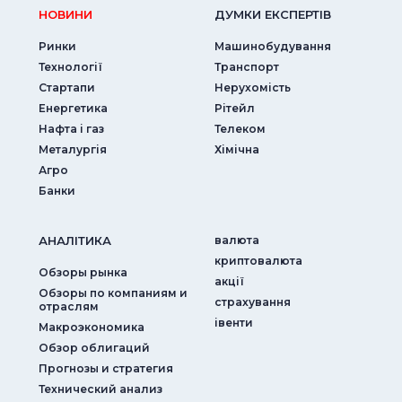
НОВИНИ
ДУМКИ ЕКСПЕРТIВ
Ринки
Машинобудування
Технології
Транспорт
Стартапи
Нерухомість
Енергетика
Рітейл
Нафта і газ
Телеком
Металургія
Хімічна
Агро
Банки
АНАЛIТИКА
валюта
криптовалюта
Обзоры рынка
акції
Обзоры по компаниям и
страхування
отраслям
iвенти
Макроэкономика
Обзор облигаций
Прогнозы и стратегия
Технический анализ