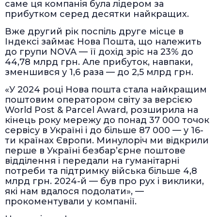
саме ця компанія була лідером за
прибутком серед десятки найкращих.
Вже другий рік поспіль друге місце в
Індексі займає Нова Пошта, що належить
до групи NOVA — її дохід зріс на 23% до
44,78 млрд грн. Але прибуток, навпаки,
зменшився у 1,6 раза — до 2,5 млрд грн.
«У 2024 році Нова пошта стала найкращим
поштовим оператором світу за версією
World Post & Parcel Award, розширила на
кінець року мережу до понад 37 000 точок
сервісу в Україні і до більше 87 000 — у 16-
ти країнах Європи. Минулоріч ми відкрили
перше в Україні безбарʼєрне поштове
відділення і передали на гуманітарні
потреби та підтримку війська більше 4,8
млрд грн. 2024-й — був про рух і виклики,
які нам вдалося подолати», —
прокоментували у компанії.