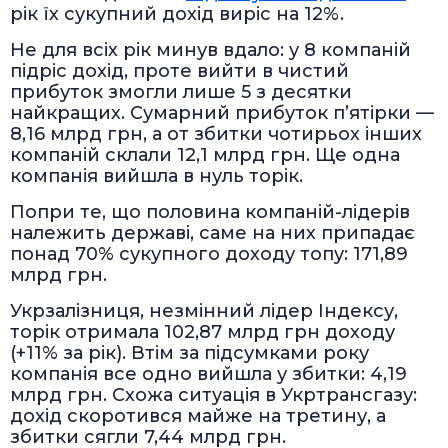
рік їх сукупний дохід виріс на 12%.
Не для всіх рік минув вдало: у 8 компаній
підріс дохід, проте вийти в чистий
прибуток змогли лише 5 з десятки
найкращих. Сумарний прибуток п’ятірки —
8,16 млрд грн, а от збитки чотирьох інших
компаній склали 12,1 млрд грн. Ще одна
компанія вийшла в нуль торік.
Попри те, що половина компаній-лідерів
належить державі, саме на них припадає
понад 70% сукупного доходу топу: 171,89
млрд грн.
Укрзалізниця, незмінний лідер Індексу,
торік отримала 102,87 млрд грн доходу
(+11% за рік). Втім за підсумками року
компанія все одно вийшла у збитки: 4,19
млрд грн. Схожа ситуація в Укртрансгазу:
дохід скоротився майже на третину, а
збитки сягли 7,44 млрд грн.