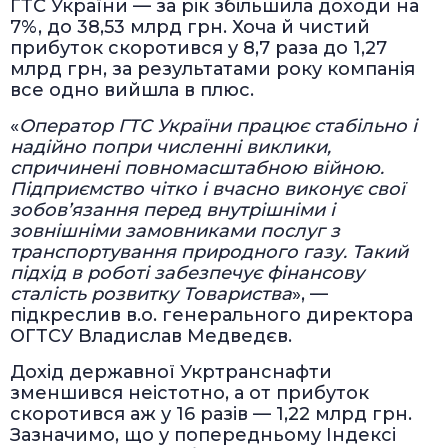
ГТС України — за рік збільшила доходи на
7%, до 38,53 млрд грн. Хоча й чистий
прибуток скоротився у 8,7 раза до 1,27
млрд грн, за результатами року компанія
все одно вийшла в плюс.
«
Оператор ГТС України працює стабільно і
надійно попри численні виклики,
спричинені повномасштабною війною.
Підприємство чітко і вчасно виконує свої
зобов’язання перед внутрішніми і
зовнішніми замовниками послуг з
транспортування природного газу. Такий
підхід в роботі забезпечує фінансову
сталість розвитку Товариства
», —
підкреслив в.о. генерального директора
ОГТСУ Владислав Медведєв.
Дохід державної Укртранснафти
зменшився неістотно, а от прибуток
скоротився аж у 16 разів — 1,22 млрд грн.
Зазначимо, що у попередньому Індексі