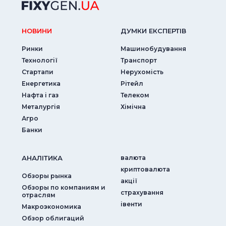
НОВИНИ
ДУМКИ ЕКСПЕРТIВ
Ринки
Машинобудування
Технології
Транспорт
Стартапи
Нерухомість
Енергетика
Рітейл
Нафта і газ
Телеком
Металургія
Хімічна
Агро
Банки
АНАЛIТИКА
валюта
криптовалюта
Обзоры рынка
акції
Обзоры по компаниям и
страхування
отраслям
iвенти
Макроэкономика
Обзор облигаций