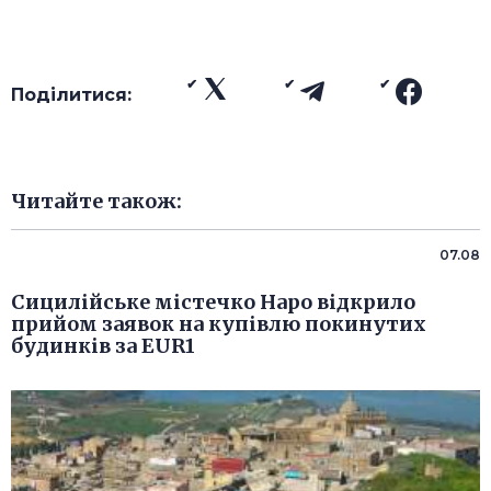
Поділитися:
Читайте також:
07.08
Сицилійське містечко Наро відкрило
прийом заявок на купівлю покинутих
будинків за EUR1