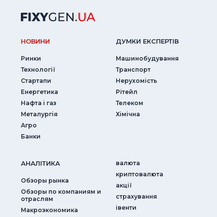
НОВИНИ
ДУМКИ ЕКСПЕРТIВ
Ринки
Машинобудування
Технології
Транспорт
Стартапи
Нерухомість
Енергетика
Рітейл
Нафта і газ
Телеком
Металургія
Хімічна
Агро
Банки
АНАЛIТИКА
валюта
криптовалюта
Обзоры рынка
акції
Обзоры по компаниям и
страхування
отраслям
iвенти
Макроэкономика