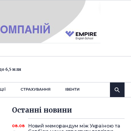
о 6,5 млн
ЦІЇ
СТРАХУВАННЯ
IВЕНТИ
Останнi новини
Новий меморандум між Україною та
08.08