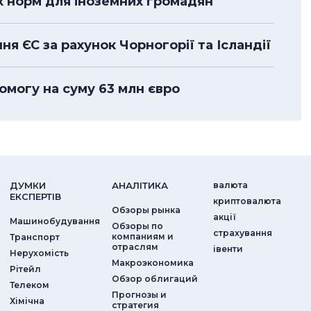
их норм для іноземних громадян
я ЄС за рахунок Чорногорії та Ісландії
омогу на суму 63 млн євро
ДУМКИ
АНАЛIТИКА
валюта
ЕКСПЕРТIВ
криптовалюта
Обзоры рынка
акції
Машинобудування
Обзоры по
страхування
компаниям и
Транспорт
отраслям
iвенти
Нерухомість
Макроэкономика
Рітейл
Обзор облигаций
Телеком
Прогнозы и
Хімічна
стратегия