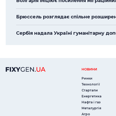
Болгарія ініціює посилення міграційн
Брюссель розглядає спільне розширенн
Сербія надала Україні гуманітарну доп
НОВИНИ
Ринки
Технології
Стартапи
Енергетика
Нафта і газ
Металургія
Агро