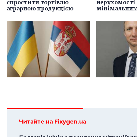
спростити торгівлю
нерухомості 
аграрною продукцією
мінімальним
Читайте на Fixygen.ua