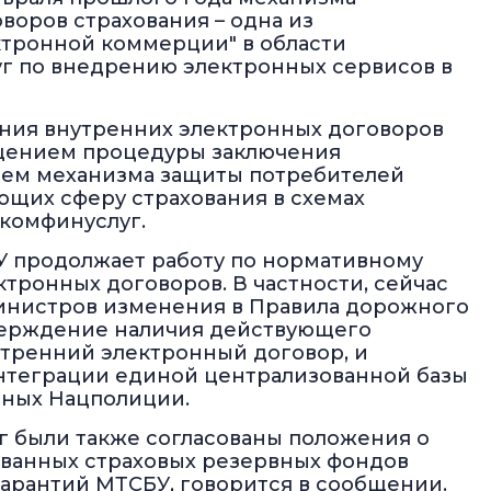
воров страхования – одна из
ктронной коммерции" в области
г по внедрению электронных сервисов в
ения внутренних электронных договоров
ощением процедуры заключения
ием механизма защиты потребителей
ющих сферу страхования в схемах
цкомфинуслуг.
БУ продолжает работу по нормативному
тронных договоров. В частности, сейчас
министров изменения в Правила дорожного
верждение наличия действующего
утренний электронный договор, и
нтеграции единой централизованной базы
нных Нацполиции.
г были также согласованы положения о
ванных страховых резервных фондов
гарантий МТСБУ, говорится в сообщении.