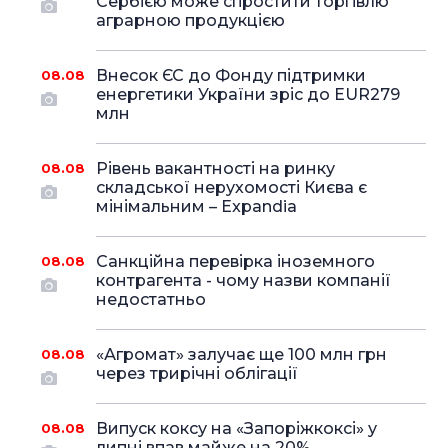
Сербією може спростити торгівлю
аграрною продукцією
Внесок ЄС до Фонду підтримки
08.08
енергетики України зріс до EUR279
млн
Рівень вакантності на ринку
08.08
складської нерухомості Києва є
мінімальним – Expandia
Санкційна перевірка іноземного
08.08
контрагента - чому назви компанії
недостатньо
«Агромат» залучає ще 100 млн грн
08.08
через трирічні облігації
Випуск коксу на «Запоріжкоксі» у
08.08
липні впав майже на 20%