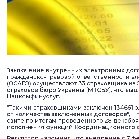
Заключение внутренних электронных дого
гражданско-правовой ответственности вл
(ОСАГО) осуществляют 33 страховщика из 
страховое бюро Украины (МТСБУ), что вы
Нацкомфинуслуг.
"Такими страховщиками заключен 134661 э
от количества заключенных договоров", –
сайте по итогам проведенного 28 декабря
исполнения функций Координационного с
Регулятор напомнил, что внедрение с 7 ф