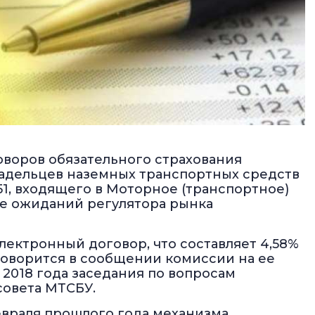
воров обязательного страхования
адельцев наземных транспортных средств
51, входящего в Моторное (транспортное)
ше ожиданий регулятора рынка
лектронный договор, что составляет 4,58%
 говорится в сообщении комиссии на ее
 2018 года заседания по вопросам
овета МТСБУ.
евраля прошлого года механизма