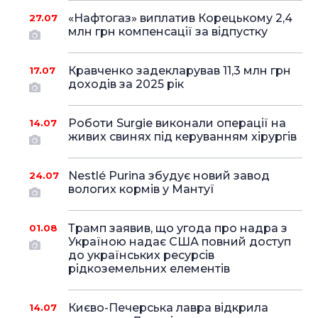
«Нафтогаз» виплатив Корецькому 2,4
27.07
млн грн компенсації за відпустку
Кравченко задекларував 11,3 млн грн
17.07
доходів за 2025 рік
Роботи Surgie виконали операції на
14.07
живих свинях під керуванням хірургів
Nestlé Purina збудує новий завод
24.07
вологих кормів у Мантуї
Трамп заявив, що угода про надра з
01.08
Україною надає США повний доступ
до українських ресурсів
рідкоземельних елементів
Києво-Печерська лавра відкрила
14.07