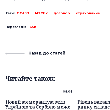
Теги:
ОСАГО
МТСБУ
договор
страхование
Переглядів:
658
Назад до статей
Читайте також:
08.08
Новий меморандум між
Рівень вакан
Україною та Сербією може
ринку складс