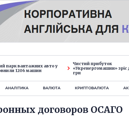
Чистий прибуток
ий парк вантажних авто у
«Укренергомашин» зріс д
овнили 1206 машин
грн
АНАЛIТИКА
ВАЛЮТА
КРИПТОВАЛЮТА
АК
ронных договоров ОСАГО