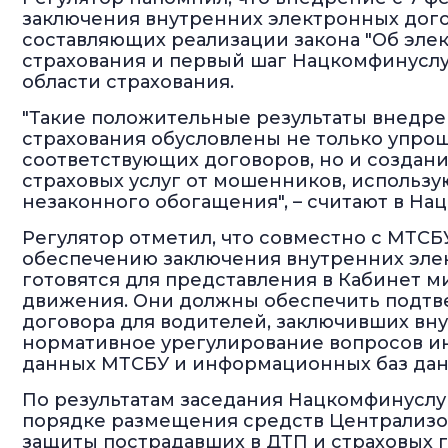
заключения внутренних электронных дого
составляющих реализации закона "Об эле
страхования и первый шаг Нацкомфинуслу
области страхования.
"Такие положительные результаты внедр
страхования обусловлены не только упр
соответствующих договоров, но и создан
страховых услуг от мошенников, использу
незаконного обогащения", – считают в На
Регулятор отметил, что совместно с МТС
обеспечению заключения внутренних элек
готовятся для представления в Кабинет 
движения. Они должны обеспечить подт
договора для водителей, заключивших вн
нормативное урегулирование вопросов и
данных МТСБУ и информационных баз да
По результатам заседания Нацкомфинуслу
порядке размещения средств Централизо
защиты пострадавших в ДТП и страховых 