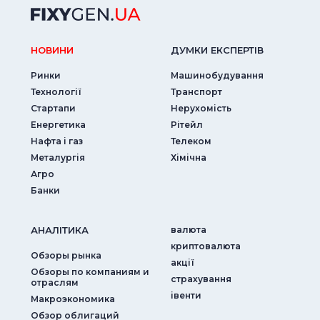
НОВИНИ
ДУМКИ ЕКСПЕРТIВ
Ринки
Машинобудування
Технології
Транспорт
Стартапи
Нерухомість
Енергетика
Рітейл
Нафта і газ
Телеком
Металургія
Хімічна
Агро
Банки
АНАЛIТИКА
валюта
криптовалюта
Обзоры рынка
акції
Обзоры по компаниям и
страхування
отраслям
iвенти
Макроэкономика
Обзор облигаций