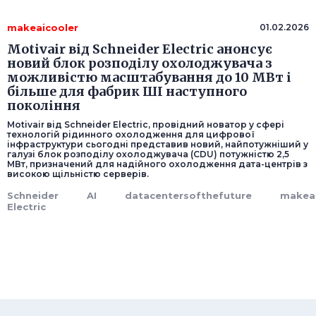
makeaicooler
01.02.2026
Motivair від Schneider Electric анонсує
новий блок розподілу охолоджувача з
можливістю масштабування до 10 МВт і
більше для фабрик ШІ наступного
покоління
Motivair від Schneider Electric, провідний новатор у сфері
технологій рідинного охолодження для цифрової
інфраструктури сьогодні представив новий, найпотужніший у
галузі блок розподілу охолоджувача (CDU) потужністю 2,5
МВт, призначений для надійного охолодження дата-центрів з
високою щільністю серверів.
Schneider
AI
datacentersofthefuture
makeai
Electric