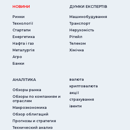
НОВИНИ
ДУМКИ ЕКСПЕРТIВ
Ринки
Машинобудування
Технології
Транспорт
Стартапи
Нерухомість
Енергетика
Рітейл
Нафта і газ
Телеком
Металургія
Хімічна
Агро
Банки
АНАЛIТИКА
валюта
криптовалюта
Обзоры рынка
акції
Обзоры по компаниям и
страхування
отраслям
iвенти
Макроэкономика
Обзор облигаций
Прогнозы и стратегия
Технический анализ