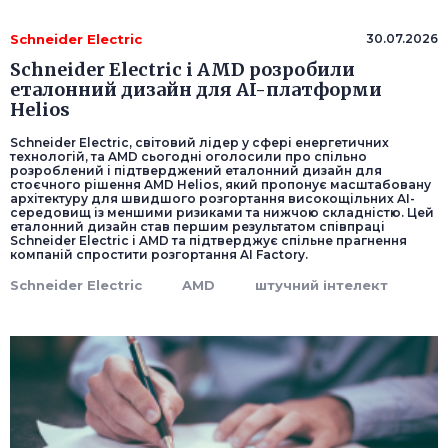
Schneider Electric
30.07.2026
Schneider Electric і AMD розробили
еталонний дизайн для AI-платформи
Helios
Schneider Electric, світовий лідер у сфері енергетичних
технологій, та AMD сьогодні оголосили про спільно
розроблений і підтверджений еталонний дизайн для
стоєчного рішення AMD Helios, який пропонує масштабовану
архітектуру для швидшого розгортання високощільних AI-
середовищ із меншими ризиками та нижчою складністю. Цей
еталонний дизайн став першим результатом співпраці
Schneider Electric і AMD та підтверджує спільне прагнення
компаній спростити розгортання AI Factory.
Schneider Electric
AMD
штучний інтелект