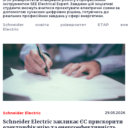
інструментом SEE Electrical Expert. Завдяки цій ініціативі
студенти зможуть вчитися проєктувати електричні схеми за
допомогою сучасних цифрових рішень, готуючись до
реальних професійних завдань у сфері енергетики.
Schneider
освіта
університет
ETAP
еле
Electric
Schneider Electric
29.05.2026
Schneider Electric закликає ЄС прискорити
електрифікацію та енергоефективність