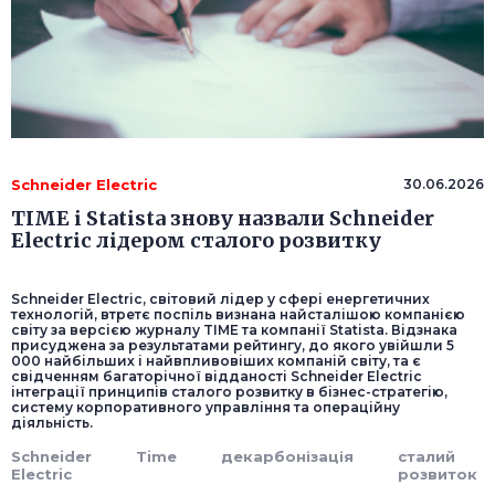
Schneider Electric
30.06.2026
TIME і Statista знову назвали Schneider
Electric лідером сталого розвитку
Schneider Electric, світовий лідер у сфері енергетичних
технологій, втретє поспіль визнана найсталішою компанією
світу за версією журналу TIME та компанії Statista. Відзнака
присуджена за результатами рейтингу, до якого увійшли 5
000 найбільших і найвпливовіших компаній світу, та є
свідченням багаторічної відданості Schneider Electric
інтеграції принципів сталого розвитку в бізнес-стратегію,
систему корпоративного управління та операційну
діяльність.
Schneider
Time
декарбонізація
сталий
Electric
розвиток