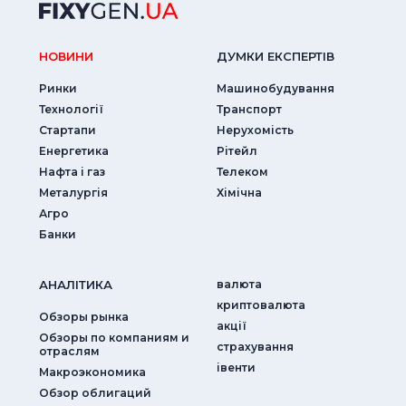
НОВИНИ
ДУМКИ ЕКСПЕРТIВ
Ринки
Машинобудування
Технології
Транспорт
Стартапи
Нерухомість
Енергетика
Рітейл
Нафта і газ
Телеком
Металургія
Хімічна
Агро
Банки
АНАЛIТИКА
валюта
криптовалюта
Обзоры рынка
акції
Обзоры по компаниям и
страхування
отраслям
iвенти
Макроэкономика
Обзор облигаций