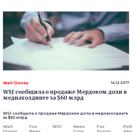
Walt Disney
14.12.2017
WSJ сообщила о продаже Мердоком доли в
медиахолдинге за $60 млрд
WSJ сообщила о продаже Мердоком доли в медиахолдинге
за $60 млрд
Walt
Fox
WSJ
News
Fox
Роб
Disney
News
Corp
Sports
Айг