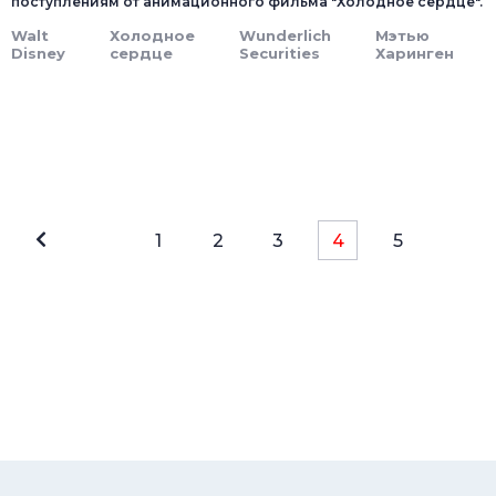
поступлениям от анимационного фильма "Холодное сердце".
Walt
Холодное
Wunderlich
Мэтью
Disney
сердце
Securities
Харинген
1
2
3
4
5