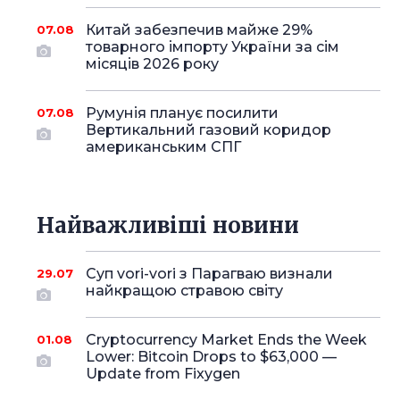
Китай забезпечив майже 29%
07.08
товарного імпорту України за сім
місяців 2026 року
Румунія планує посилити
07.08
Вертикальний газовий коридор
американським СПГ
Найважливіші новини
Суп vori-vori з Парагваю визнали
29.07
найкращою стравою світу
Cryptocurrency Market Ends the Week
01.08
Lower: Bitcoin Drops to $63,000 —
Update from Fixygen