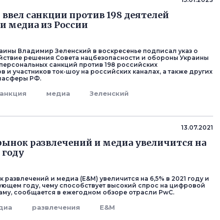
 ввел санкции против 198 деятелей
и медиа из России
аины Владимир Зеленский в воскресенье подписал указ о
йствие решения Совета нацбезопасности и обороны Украины
персональных санкций против 198 российских
в и участников ток-шоу на российских каналах, а также других
иасферы РФ.
санкция
медиа
Зеленский
13.07.2021
ынок развлечений и медиа увеличится на
1 году
 развлечений и медиа (E&M) увеличится на 6,5% в 2021 году и
дующем году, чему способствует высокий спрос на цифровой
ламу, сообщается в ежегодном обзоре отрасли PwC.
диа
развлечения
E&M