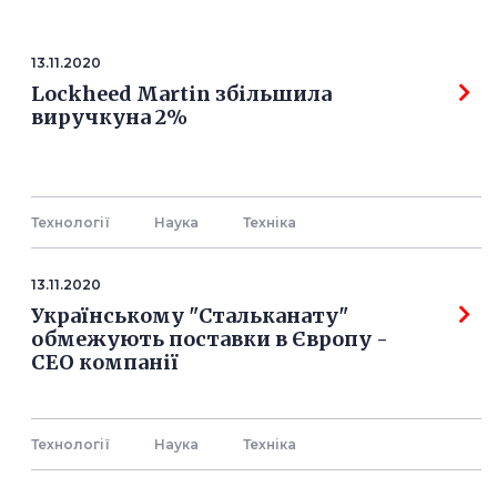
13.11.2020
Lockheed Martin збільшила
виручкуна 2%
Технології
Наука
Технiка
13.11.2020
Українському "Стальканату"
обмежують поставки в Європу -
СЕО компанії
Технології
Наука
Технiка