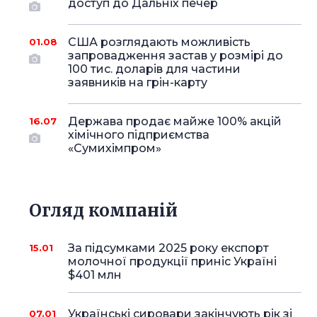
доступ до Дальніх печер
США розглядають можливість
01.08
запровадження застав у розмірі до
100 тис. доларів для частини
заявників на грін-карту
Держава продає майже 100% акцій
16.07
хімічного підприємства
«Сумихімпром»
Огляд компаній
За підсумками 2025 року експорт
15.01
молочної продукції приніс Україні
$401 млн
Українські сировари закінчують рік зі
07.01