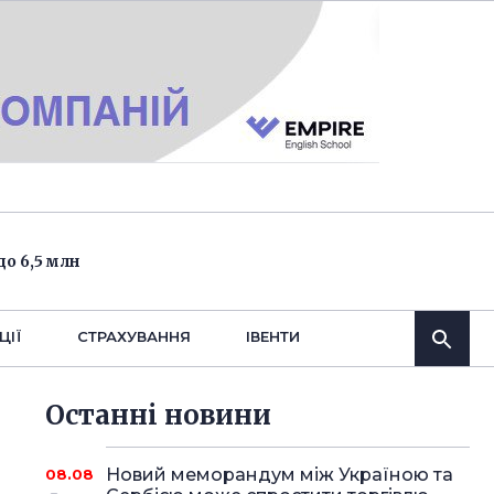
о 6,5 млн
ЦІЇ
СТРАХУВАННЯ
IВЕНТИ
Останнi новини
Новий меморандум між Україною та
08.08