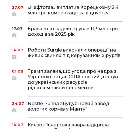
«Нафтогаз» виплатив Корецькому 2,4
27.07
млн грн компенсації за відпустку
Кравченко задекларував 11,3 млн грн
17.07
доходів за 2025 рік
Роботи Surgie виконали операції на
14.07
живих свинях під керуванням хірургів
Трамп заявив, що угода про надра з
01.08
Україною надає США повний доступ
до українських ресурсів
рідкоземельних елементів
Nestlé Purina збудує новий завод
24.07
вологих кормів у Мантуї
Києво-Печерська лавра відкрила
14.07