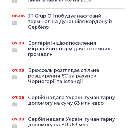
JT Grup Oil побудує нафтовий
08.08
термінал на Дунаї біля кордону із
Сербією
Болгарія ініціює посилення
07.08
міграційних норм для іноземних
громадян
Брюссель розглядає спільне
07.08
розширення ЄС за рахунок
Чорногорії та Ісландії
Сербія надала Україні гуманітарну
07.08
допомогу на суму 63 млн євро
Сербія надала Україні гуманітарну
07.08
допомогу на EUR63 млн