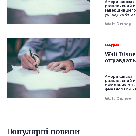
Американская 
развлечений и
завершившегос
успеху ее бло
Walt Disney
медиа
Walt Disn
оправдать
Американская 
развлечений и
ожидания рынк
финансовом кв
Walt Disney
Популярнi новини