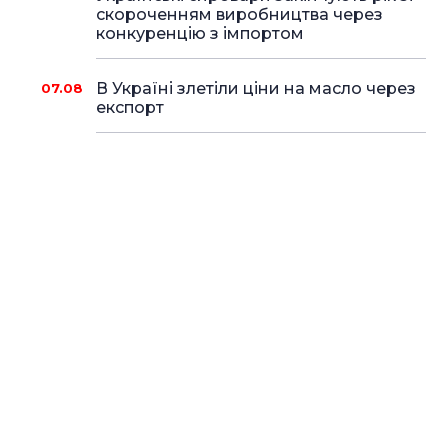
скороченням виробництва через
конкуренцію з імпортом
В Україні злетіли ціни на масло через
07.08
експорт