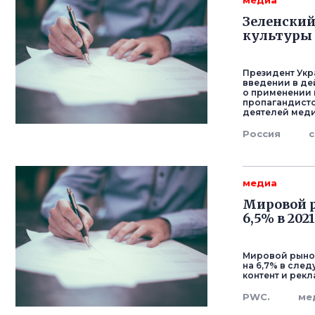
медиа
Зеленский
культуры 
Президент Укр
введении в де
о применении 
пропагандисто
деятелей мед
Россия
медиа
Мировой р
6,5% в 202
Мировой рынок
на 6,7% в сле
контент и рек
PWC.
ме