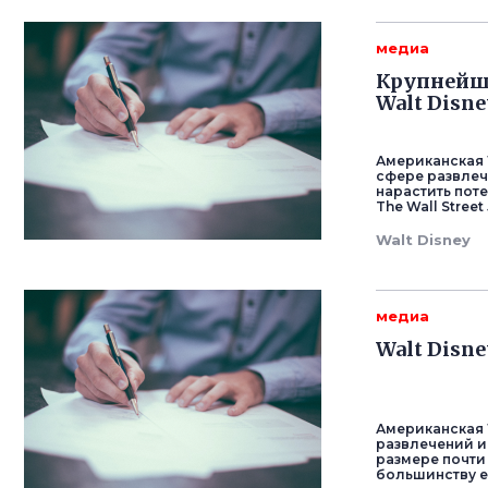
медиа
Крупнейша
Walt Disn
Американская W
сфере развлеч
нарастить пот
The Wall Street
Walt Disney
медиа
Walt Disn
Американская 
развлечений и
размере почти
большинству е