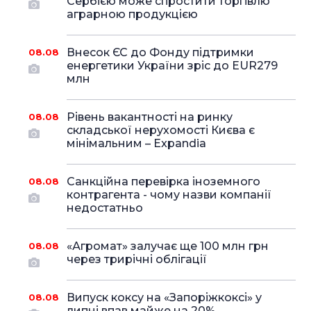
Сербією може спростити торгівлю
аграрною продукцією
Внесок ЄС до Фонду підтримки
08.08
енергетики України зріс до EUR279
млн
Рівень вакантності на ринку
08.08
складської нерухомості Києва є
мінімальним – Expandia
Санкційна перевірка іноземного
08.08
контрагента - чому назви компанії
недостатньо
«Агромат» залучає ще 100 млн грн
08.08
через трирічні облігації
Випуск коксу на «Запоріжкоксі» у
08.08
липні впав майже на 20%