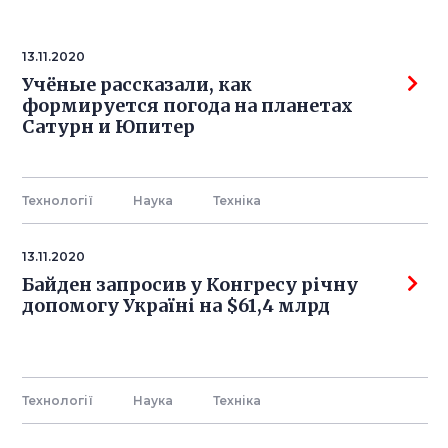
13.11.2020
Учёные рассказали, как
формируется погода на планетах
Сатурн и Юпитер
Технології
Наука
Технiка
13.11.2020
Байден запросив у Конгресу річну
допомогу Україні на $61,4 млрд
Технології
Наука
Технiка