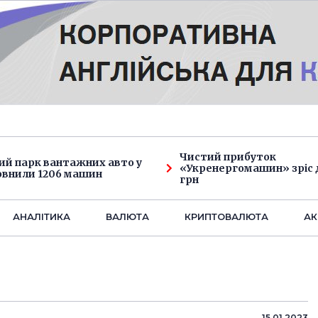
Чистий прибуток
ий парк вантажних авто у
«Укренергомашин» зріс д
овнили 1206 машин
грн
АНАЛIТИКА
ВАЛЮТА
КРИПТОВАЛЮТА
АК
15.01.2023