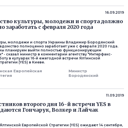
16.09.2019
тво культуры, молодежи и спорта должно
о заработать с февраля 2020 года
уры, молодежи и спорта Украины Владимир Бородянский
 ведомство полноценно заработает уже с февраля 2020 года.
 мы планируем выйти полностью функционирующим
" - сказал министр в комментарии агентству "Интерфакс-
боту в кулуарах 16-й ежегодной встречи Ялтинской
ратегии (YES) в Киеве.
нская Европейская
Министр
тегия
Бородянский
11.09.2019
стников второго дня 16-й встречи YES в
даются Гончарук, Волкер и Лайчак
Ялтинской Европейской Стратегии (YES) ожидают 14 сентября,