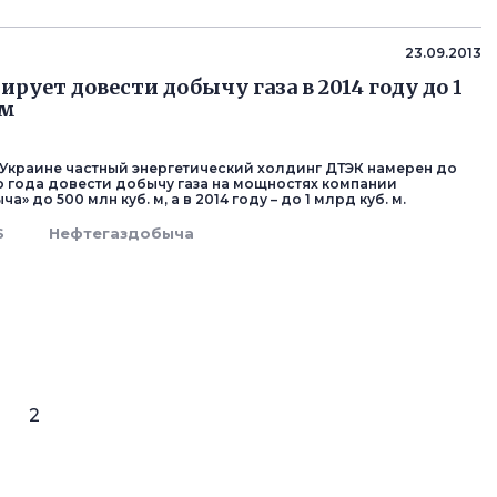
23.09.2013
рует довести добычу газа в 2014 году до 1
 м
Украине частный энергетический холдинг ДТЭК намерен до
о года довести добычу газа на мощностях компании
» до 500 млн куб. м, а в 2014 году – до 1 млрд куб. м.
S
Нефтегаздобыча
2