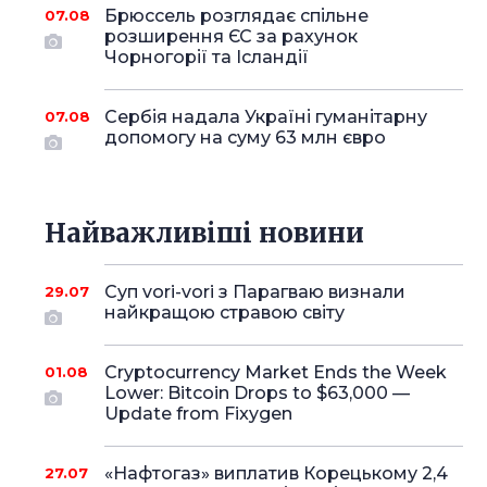
Брюссель розглядає спільне
07.08
розширення ЄС за рахунок
Чорногорії та Ісландії
Сербія надала Україні гуманітарну
07.08
допомогу на суму 63 млн євро
Найважливіші новини
Суп vori-vori з Парагваю визнали
29.07
найкращою стравою світу
Cryptocurrency Market Ends the Week
01.08
Lower: Bitcoin Drops to $63,000 —
Update from Fixygen
«Нафтогаз» виплатив Корецькому 2,4
27.07