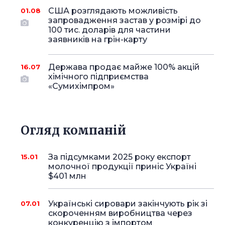
США розглядають можливість
01.08
запровадження застав у розмірі до
100 тис. доларів для частини
заявників на грін-карту
Держава продає майже 100% акцій
16.07
хімічного підприємства
«Сумихімпром»
Огляд компаній
За підсумками 2025 року експорт
15.01
молочної продукції приніс Україні
$401 млн
Українські сировари закінчують рік зі
07.01
скороченням виробництва через
конкуренцію з імпортом