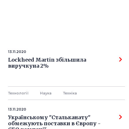
13.11.2020
Lockheed Martin збільшила
виручкуна 2%
Технології
Наука
Технiка
13.11.2020
Українському "Стальканату"
обмежують поставки в Європу -