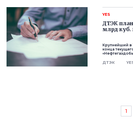
YES
ДТЭК плани
млрд куб.
Крупнейший в 
конца текущег
«Нефтегаздобыча
ДТЭК
YE
1