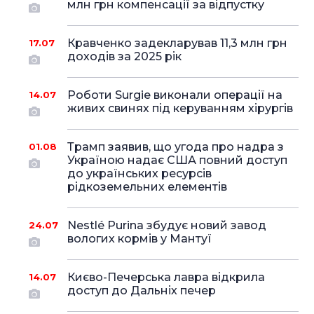
млн грн компенсації за відпустку
Кравченко задекларував 11,3 млн грн
17.07
доходів за 2025 рік
Роботи Surgie виконали операції на
14.07
живих свинях під керуванням хірургів
Трамп заявив, що угода про надра з
01.08
Україною надає США повний доступ
до українських ресурсів
рідкоземельних елементів
Nestlé Purina збудує новий завод
24.07
вологих кормів у Мантуї
Києво-Печерська лавра відкрила
14.07
доступ до Дальніх печер