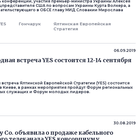
ь конференции, участия премьер-министра Украины Алексея
ецпредставителя США по вопросам Украины Курта Волкера, а
ательствующего в ОБСЕ главу МИД Словакии Мирослава
YES
Гончарук
Ялтинская Европейская
Стратегия
06.09.2019
одная встреча YES состоится 12-14 сентября
я встреча Ялтинской Европейской Стратегии (YES) состоится
я в Киеве, в рамках мероприятия пройдут Форум региональных
ных служащих и Форум молодых лидеров.
30.08.2019
ey Co. объявила о продаже кабельного
го телеканала YES консорциуму