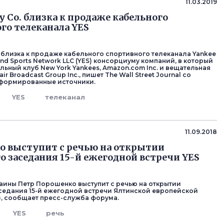
11.03.2019
y Co. близка к продаже кабельного
го телеканала YES
. близка к продаже кабельного спортивного телеканала Yankee
and Sports Network LLC (YES) консорциуму компаний, в который
льный клуб New York Yankees, Amazon.com Inc. и вещательная
ir Broadcast Group Inc., пишет The Wall Street Journal со
нформированные источники.
YES
телеканал
11.09.2018
 выступит с речью на открытии
о заседания 15-й ежегодной встречи YES
аины Петр Порошенко выступит с речью на открытии
седания 15-й ежегодной встречи Ялтинской европейской
S), сообщает пресс-служба форума.
YES
речь