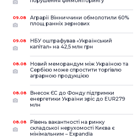
порушення фінмоніторингу
Аграрії Вінниччини обмолотили 60%
09.08
площ ранніх зернових
НБУ оштрафував «Український
09.08
капітал» на 42,5 млн грн
Новий меморандум між Україною та
08.08
Сербією може спростити торгівлю
аграрною продукцією
Внесок ЄС до Фонду підтримки
08.08
енергетики України зріс до EUR279
млн
Рівень вакантності на ринку
08.08
складської нерухомості Києва є
мінімальним – Expandia