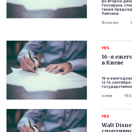
во второй ден
Гончарука, сп
также председ
Лайчака.
Волкер
YES
16-я ежег
в Киеве
16-я ежегодна
12-14 сентябр
государствен
киев
YES
YES
Walt Disn
спортивно