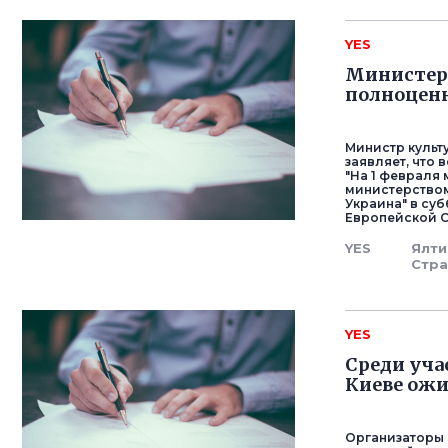
YES
Министерс
полноценн
Министр культ
заявляет, что
"На 1 февраля
министерством
Украина" в суб
Европейской Ст
YES
Ялти
Стра
YES
Среди уча
Киеве ожи
Организаторы 