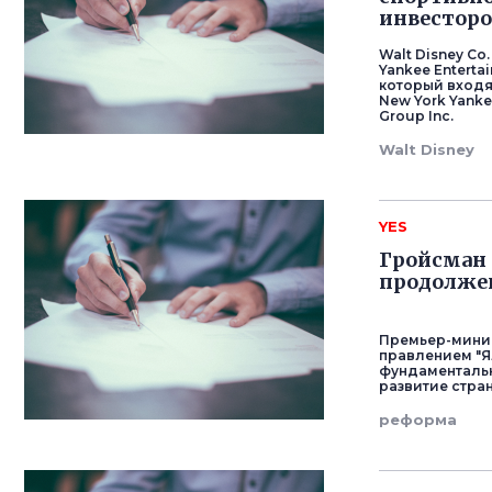
инвесторо
Walt Disney C
Yankee Enterta
который входя
New York Yanke
Group Inc.
Walt Disney
YES
Гройсман 
продолже
Премьер-мини
правлением "Я
фундаментальн
развитие стра
реформа