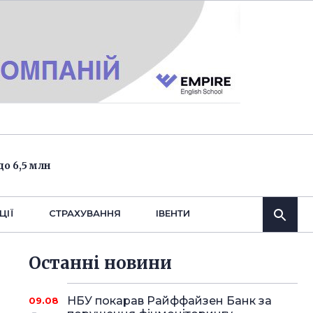
о 6,5 млн
ЦІЇ
СТРАХУВАННЯ
IВЕНТИ
Останнi новини
НБУ покарав Райффайзен Банк за
09.08