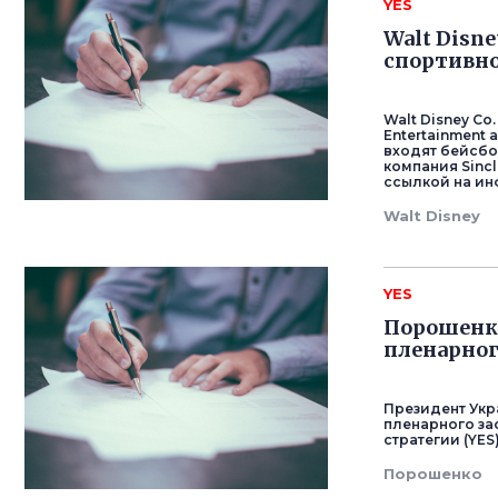
YES
Walt Disne
спортивно
Walt Disney Co
Entertainment 
входят бейсбо
компания Sincla
ссылкой на и
Walt Disney
YES
Порошенко
пленарног
Президент Укр
пленарного за
стратегии (YE
Порошенко