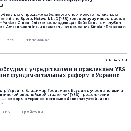
в
o. объявила о продаже кабельного спортивного телеканала
inment and Sports Network LLC (YES) консорциуму инвесторов, в
т Yankee Global Enterprise, владеющая бейсбольным клубом
es, Amazon.com Inc. и вещательная компания Sinclair Broadcast
YES
телеканал
08.04.2019
обсудил с учредителями и правлением YES
ние фундаментальных реформ в Украине
стр Украины Владимир Гройсман обсудил с учредителями и
лтинской европейской стратегии" (YES) продолжение
ых реформ в Украине, которые обеспечат устойчивое
ны.
YES
Гройсман