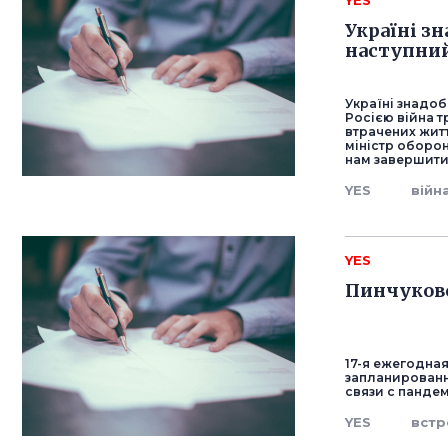
YES
Україні з
наступний
Україні знадоб
Росією війна т
втрачених житт
міністр оборо
нам завершити 
YES
війн
YES
Пинчуковс
17-я ежегодная
запланированна
связи с панде
YES
встр