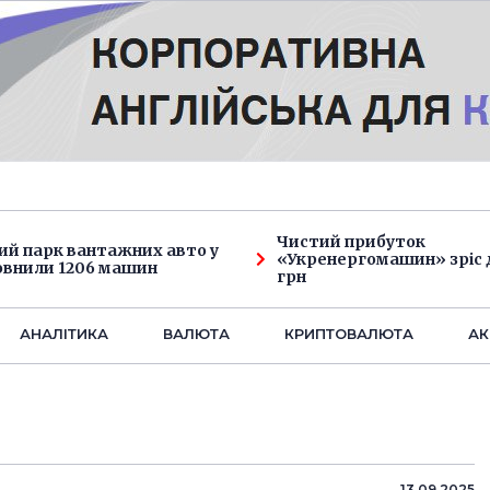
Чистий прибуток
ий парк вантажних авто у
«Укренергомашин» зріс д
овнили 1206 машин
грн
АНАЛIТИКА
ВАЛЮТА
КРИПТОВАЛЮТА
АК
13.09.2025