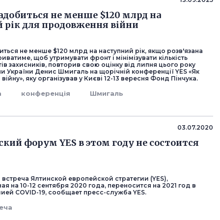
надобиться не менше $120 млрд на
 рік для продовження війни
иться не менше $120 млрд на наступний рік, якщо розв'язана
риватиме, щоб утримувати фронт і мінімізувати кількість
ів захисників, повторив свою оцінку від липня цього року
ни України Денис Шмигаль на щорічній конференції YES «Як
війну», яку організував у Києві 12-13 вересня Фонд Пінчука.
а
конференція
Шмигаль
03.07.2020
кий форум YES в этом году не состоится
 встреча Ялтинской европейской стратегии (YES),
я на 10-12 сентября 2020 года, переносится на 2021 год в
мией COVID-19, сообщает пресс-служба YES.
еча