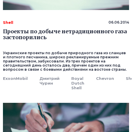
Shell
06.06.2014
Проекты по добыче нетрадиционного газа
застопорились
Украинские проекты по добыче природного газа из сланцев
и плотного песчаника, широко рекламируемые прежним
правительством, забуксовали. Из трех проектов на
сегодняшний день осталось два, причем один из них под
вопросом в связи с боевыми действиями на востоке страны.
ExxonMobil
Дмитрий
Royal
Chevron
She
Чурин
Dutch
Shell