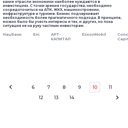
какие отрасли экономики наиболее нуждаются в
инвестициях. С точки зрения государства, необходимо
сосредоточиться на АПК, ЖКХ, машиностроении,
инфраструктуре и туризме. Бизнес подчеркивает
необходимость более прагматичного подхода. В принципе,
можно было бы учесть интересы и тех, и других, но пока
ситуация не на руку частным инвесторам.
Нацбанк
Eni
АРТ-
ExxonMobil
Conc
КАПИТАЛ
Capi
6
7
8
9
10
11
12
13
14