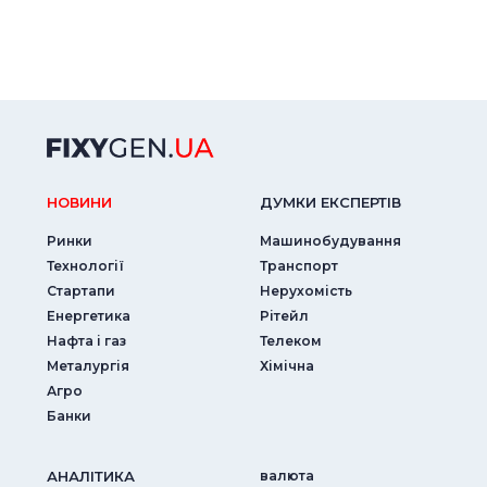
НОВИНИ
ДУМКИ ЕКСПЕРТIВ
Ринки
Машинобудування
Технології
Транспорт
Стартапи
Нерухомість
Енергетика
Рітейл
Нафта і газ
Телеком
Металургія
Хімічна
Агро
Банки
АНАЛIТИКА
валюта