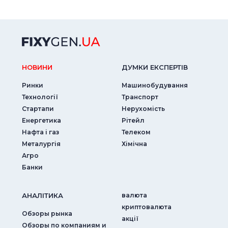
НОВИНИ
ДУМКИ ЕКСПЕРТIВ
Ринки
Машинобудування
Технології
Транспорт
Стартапи
Нерухомість
Енергетика
Рітейл
Нафта і газ
Телеком
Металургія
Хімічна
Агро
Банки
АНАЛIТИКА
валюта
криптовалюта
Обзоры рынка
акції
Обзоры по компаниям и