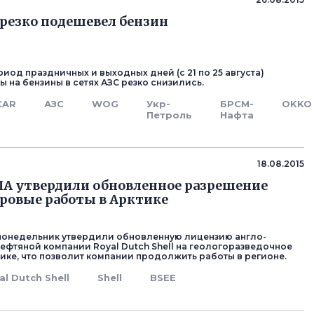
 резко подешевел бензин
риод праздничных и выходных дней (с 21 по 25 августа)
 на бензины в сетях АЗС резко снизились.
CAR
АЗС
WOG
Укр-
БРСМ-
OKKO
Петроль
Нафта
18.08.2015
А утвердили обновленное разрешение
буровые работы в Арктике
понедельник утвердили обновленную лицензию англо-
ефтяной компании Royal Dutch Shell на геологоразведочное
тике, что позволит компании продолжить работы в регионе.
al Dutch Shell
Shell
BSEE