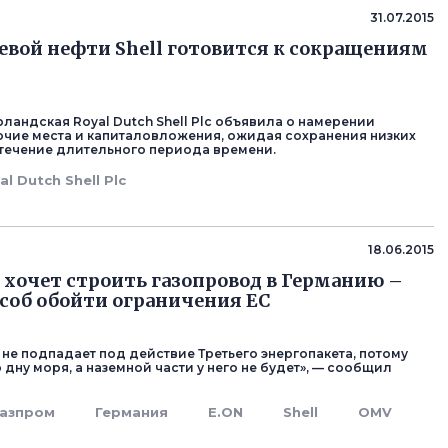
31.07.2015
евой нефти Shell готовится к сокращениям
ландская Royal Dutch Shell Plc объявила о намерении
очие места и капиталовложения, ожидая сохранения низких
в течение длительного периода времени.
al Dutch Shell Plc
18.06.2015
 хочет строить газопровод в Германию –
соб обойти ограничения ЕС
 не подпадает под действие Третьего энергопакета, потому
 дну моря, а наземной части у него не будет», — сообщил
Газпром
Германия
E.ON
Shell
OMV