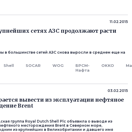
11.02.2015
упнейших сетях АЗС продолжают расти
ны в большинстве сетей АЗС снова выросли в среднем еще на
Shell
SOCAR
WOG
БРСМ-
OKKO
Ма
Нафта
03.02.2015
ирается вывести из эксплуатации нефтяное
ение Brent
кая группа Royal Dutch Shell Plc объявила о выводе из
нефтяного месторождения Brent в Северном море,
дним из крупнейших в Великобритании и давшего имя