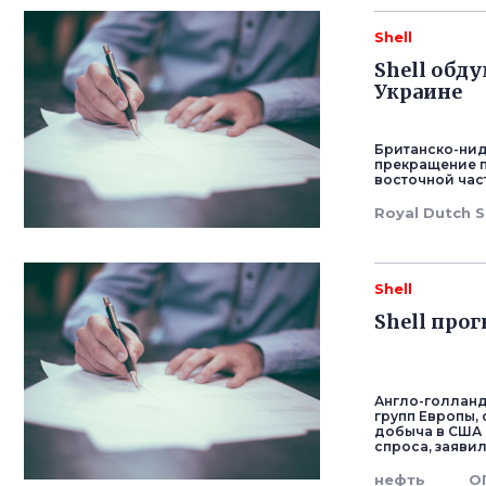
Shell
Shell обд
Украине
Британско-нид
прекращение п
восточной час
Royal Dutch S
Shell
Shell про
Англо-голландс
групп Европы,
добыча в США 
спроса, заяви
нефть
О