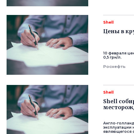
Shell
Цены в кр
10 февраля це
0,5 грн/л.
Роснефть
Shell
Shell соб
месторожд
Англо-голландс
эксплуатации 
являющегося о