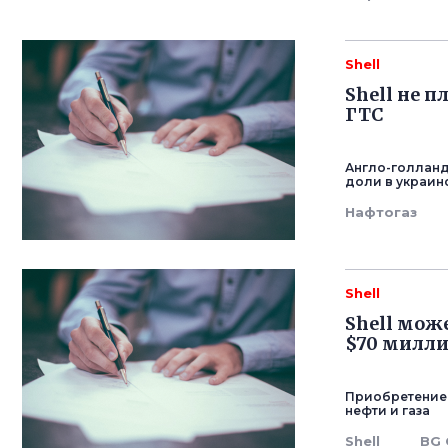
Shell
Shell не 
ГТС
Англо-голланд
доли в украин
Нафтогаз
Shell
Shell мож
$70 милли
Приобретение 
нефти и газа
Shell
BG 