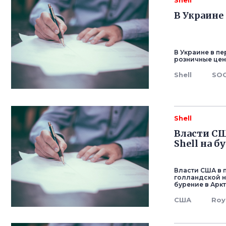
Shell
В Украине
В Украине в пе
розничные цены
Shell
SO
Shell
Власти СШ
Shell на 
Власти США в 
голландской н
бурение в Арк
США
Roy