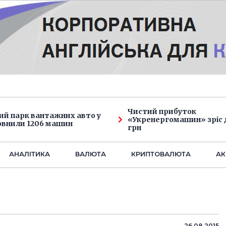
Чистий прибуток
ий парк вантажних авто у
«Укренергомашин» зріс д
овнили 1206 машин
грн
АНАЛIТИКА
ВАЛЮТА
КРИПТОВАЛЮТА
АК
26.08.2015