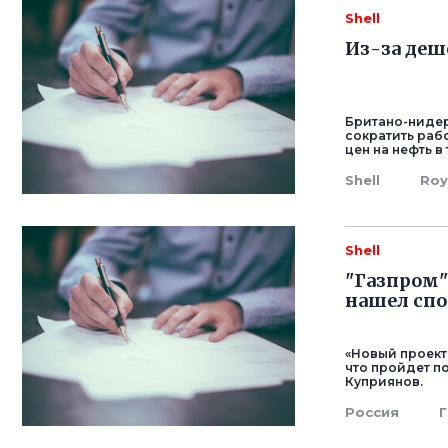
Shell
Из-за деш
Британо-нидер
сократить раб
цен на нефть 
Shell
Roy
Shell
"Газпром"
нашел спо
«Новый проект
что пройдет по
Куприянов.
Россия