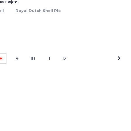
ке нефти.
ll
Royal Dutch Shell Plc
8
9
10
11
12