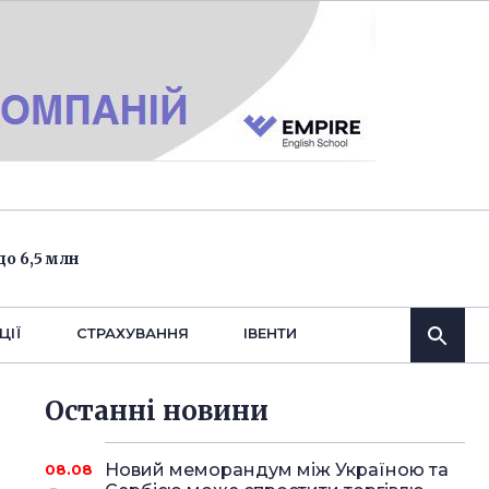
о 6,5 млн
ЦІЇ
СТРАХУВАННЯ
IВЕНТИ
Останнi новини
Новий меморандум між Україною та
08.08