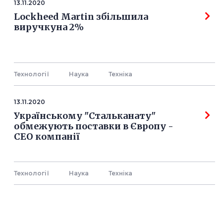
13.11.2020
Lockheed Martin збільшила
виручкуна 2%
Технології
Наука
Технiка
13.11.2020
Українському "Стальканату"
обмежують поставки в Європу -
СЕО компанії
Технології
Наука
Технiка