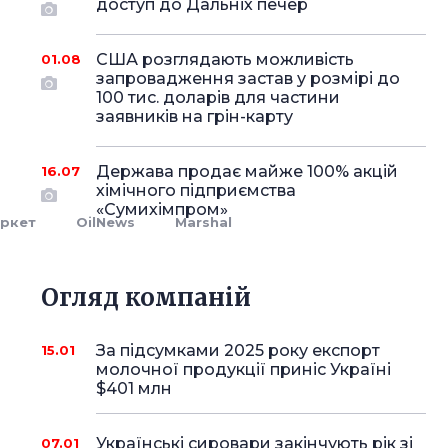
доступ до Дальніх печер
США розглядають можливість
01.08
запровадження застав у розмірі до
100 тис. доларів для частини
заявників на грін-карту
Держава продає майже 100% акцій
16.07
хімічного підприємства
«Сумихімпром»
ркет
OilNews
Marshal
Огляд компаній
За підсумками 2025 року експорт
15.01
молочної продукції приніс Україні
$401 млн
Українські сировари закінчують рік зі
07.01