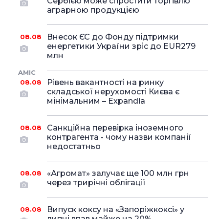
Сербією може спростити торгівлю
аграрною продукцією
Внесок ЄС до Фонду підтримки
08.08
енергетики України зріс до EUR279
млн
AMIC
Рівень вакантності на ринку
08.08
складської нерухомості Києва є
мінімальним – Expandia
Санкційна перевірка іноземного
08.08
контрагента - чому назви компанії
недостатньо
«Агромат» залучає ще 100 млн грн
08.08
через трирічні облігації
Випуск коксу на «Запоріжкоксі» у
08.08
липні впав майже на 20%