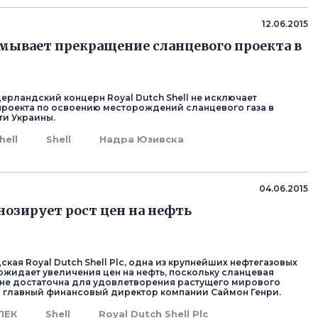
12.06.2015
умывает прекращение сланцевого проекта в
ерландский концерн Royal Dutch Shell не исключает
роекта по освоению месторождений сланцевого газа в
ти Украины.
hell
Shell
Надра Юзивска
04.06.2015
гнозирует рост цен на нефть
кая Royal Dutch Shell Plc, одна из крупнейших нефтегазовых
 ожидает увеличения цен на нефть, поскольку сланцевая
не достаточна для удовлетворения растущего мирового
л главный финансовый директор компании Саймон Генри.
ПЕК
Shell
Royal Dutch Shell Plc