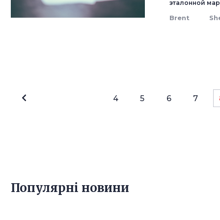
эталонной мар
Brent
She
4
5
6
7
Популярнi новини