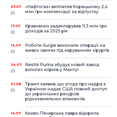
«Нафтогаз» виплатив Корецькому 2,4
27.07
млн грн компенсації за відпустку
Кравченко задекларував 11,3 млн грн
17.07
доходів за 2025 рік
Роботи Surgie виконали операції на
14.07
живих свинях під керуванням хірургів
Nestlé Purina збудує новий завод
24.07
вологих кормів у Мантуї
Трамп заявив, що угода про надра з
01.08
Україною надає США повний доступ
до українських ресурсів
рідкоземельних елементів
Києво-Печерська лавра відкрила
14.07