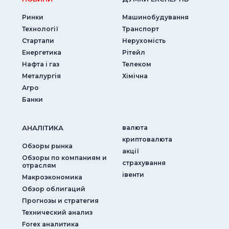
Ринки
Машинобудування
Технології
Транспорт
Стартапи
Нерухомість
Енергетика
Рітейл
Нафта і газ
Телеком
Металургія
Хімічна
Агро
Банки
АНАЛIТИКА
валюта
криптовалюта
Обзоры рынка
акції
Обзоры по компаниям и
страхування
отраслям
iвенти
Макроэкономика
Обзор облигаций
Прогнозы и стратегия
Технический анализ
Forex аналитика