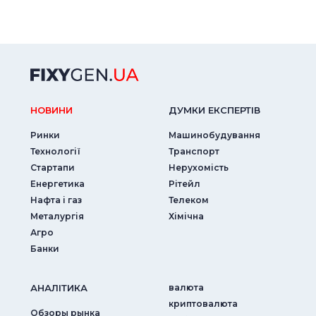
НОВИНИ
ДУМКИ ЕКСПЕРТIВ
Ринки
Машинобудування
Технології
Транспорт
Стартапи
Нерухомість
Енергетика
Рітейл
Нафта і газ
Телеком
Металургія
Хімічна
Агро
Банки
АНАЛIТИКА
валюта
криптовалюта
Обзоры рынка