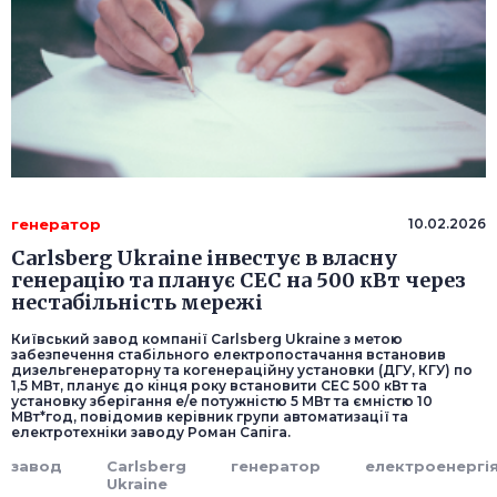
генератор
10.02.2026
Carlsberg Ukraine інвестує в власну
генерацію та планує СЕС на 500 кВт через
нестабільність мережі
Київський завод компанії Carlsberg Ukraine з метою
забезпечення стабільного електропостачання встановив
дизельгенераторну та когенераційну установки (ДГУ, КГУ) по
1,5 МВт, планує до кінця року встановити СЕС 500 кВт та
установку зберігання е/е потужністю 5 МВт та ємністю 10
МВт*год, повідомив керівник групи автоматизації та
електротехніки заводу Роман Сапіга.
завод
Carlsberg
генератор
електроенергі
Ukraine