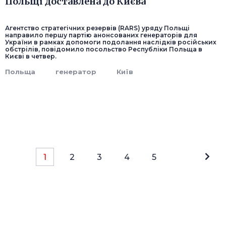
Польщі доставлена до Києва
Агентство стратегічних резервів (RARS) уряду Польщі
направило першу партію анонсованих генераторів для
України в рамках допомоги подолання наслідків російських
обстрілів, повідомило посольство Республіки Польща в
Києві в четвер.
Польща
генератор
Київ
1
2
3
4
5