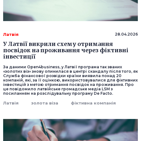
Латвія
28.04.2026
У Латвії викрили схему отримання
посвідок на проживання через фіктивні
інвестиції
За даними Open4business, у Латвії програма так званих
«золотих віз» знову опинилася в центрі скандалу після того, як
Служба фінансової розвідки країни виявила понад 20
компаній, які, за її оцінкою, використовувалися для фіктивних
інвестицій з метою отримання посвідок на проживання. Про
це повідомило латвійське громадське медіа LSM з
посиланням на розслідувальну програму De Facto.
Латвія
золота віза
фіктивна компанія