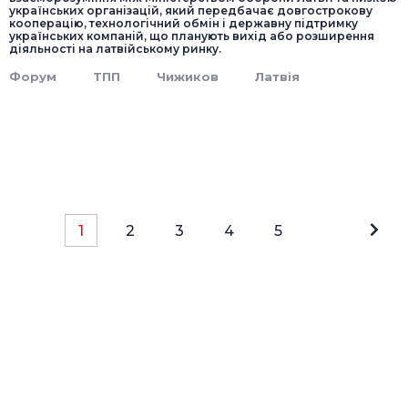
українських організацій, який передбачає довгострокову
кооперацію, технологічний обмін і державну підтримку
українських компаній, що планують вихід або розширення
діяльності на латвійському ринку.
Форум
ТПП
Чижиков
Латвія
1
2
3
4
5