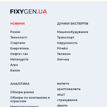
НОВИНИ
ДУМКИ ЕКСПЕРТIВ
Ринки
Машинобудування
Технології
Транспорт
Стартапи
Нерухомість
Енергетика
Рітейл
Нафта і газ
Телеком
Металургія
Хімічна
Агро
Банки
АНАЛIТИКА
валюта
криптовалюта
Обзоры рынка
акції
Обзоры по компаниям и
страхування
отраслям
iвенти
Макроэкономика