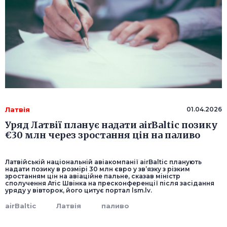
Латвія
01.04.2026
Уряд Латвії планує надати airBaltic позику
€30 млн через зростання цін на паливо
Латвійській національній авіакомпанії airBaltic планують
надати позику в розмірі 30 млн євро у зв’язку з різким
зростанням цін на авіаційне пальне, сказав міністр
сполучення Атіс Швінка на пресконференції після засідання
уряду у вівторок, його цитує портал lsm.lv.
airBaltic
Латвія
паливо