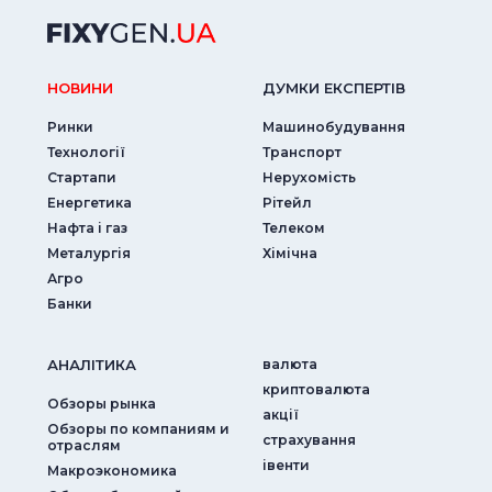
НОВИНИ
ДУМКИ ЕКСПЕРТIВ
Ринки
Машинобудування
Технології
Транспорт
Стартапи
Нерухомість
Енергетика
Рітейл
Нафта і газ
Телеком
Металургія
Хімічна
Агро
Банки
АНАЛIТИКА
валюта
криптовалюта
Обзоры рынка
акції
Обзоры по компаниям и
страхування
отраслям
iвенти
Макроэкономика