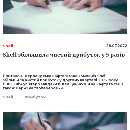
Shell
28.07.2022
Shell збільшила чистий прибуток у 5 разів
Британо-нідерландська нафтогазова компанія Shell
збільшила чистий прибуток у другому кварталі 2022 року
більш ніж уп'ятеро завдяки підвищенню цін на нафту та газ, а
також маржі нафтопереробки.
Shell
прибуток