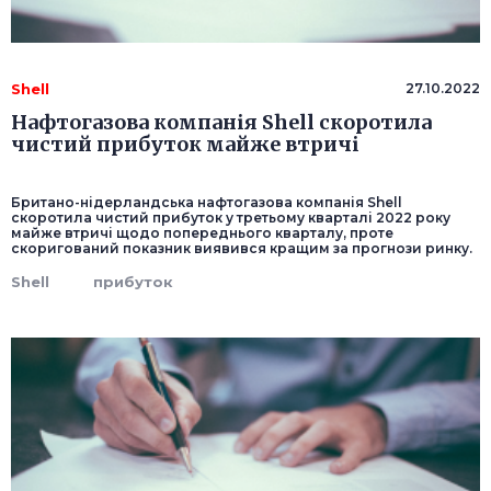
Shell
27.10.2022
Нафтогазова компанія Shell скоротила
чистий прибуток майже втричі
Британо-нідерландська нафтогазова компанія Shell
скоротила чистий прибуток у третьому кварталі 2022 року
майже втричі щодо попереднього кварталу, проте
скоригований показник виявився кращим за прогнози ринку.
Shell
прибуток