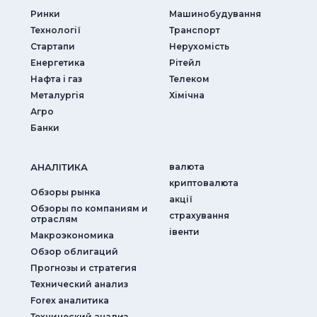
Ринки
Машинобудування
Технології
Транспорт
Стартапи
Нерухомість
Енергетика
Рітейл
Нафта і газ
Телеком
Металургія
Хімічна
Агро
Банки
АНАЛIТИКА
валюта
криптовалюта
Обзоры рынка
акції
Обзоры по компаниям и
страхування
отраслям
iвенти
Макроэкономика
Обзор облигаций
Прогнозы и стратегия
Технический анализ
Forex аналитика
Технический анализ