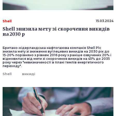
Shell
15.03.2024
Shell знизила мету зі скорочення викидів
на 2030 р
Британо-нідерландська нафтогазова компанія Shell Plc
знизила мету зі зниження вуглецевих викидів на 2030 рік до
15-20% порівняно з рівнем 2016 року з раніше озвучених 20% і
відмовилася від мети зі скорочення викидів на 45% до 2035
року через "невизначеності в плані темпів енергетичного
переходу".
Shell
викиді