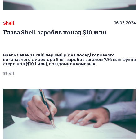
Shell
16.03.2024
Глава Shell заробив понад $10 млн
Ваель Саван за свій перший рік на посаді головного
виконавчого директора Shell заробив загалом 7,94 млн фунтів
стерлінгів ($10,1 млн), повідомила компанія.
Shell