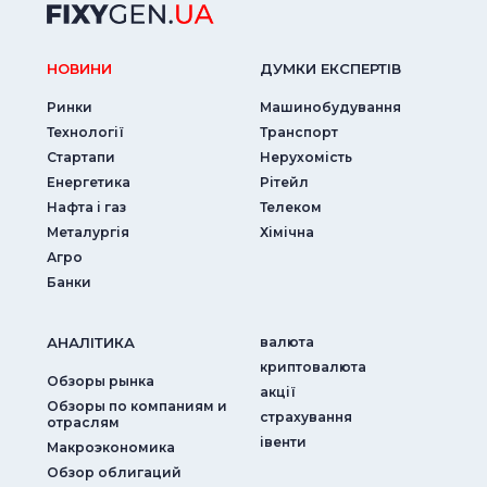
НОВИНИ
ДУМКИ ЕКСПЕРТIВ
Ринки
Машинобудування
Технології
Транспорт
Стартапи
Нерухомість
Енергетика
Рітейл
Нафта і газ
Телеком
Металургія
Хімічна
Агро
Банки
АНАЛIТИКА
валюта
криптовалюта
Обзоры рынка
акції
Обзоры по компаниям и
страхування
отраслям
iвенти
Макроэкономика
Обзор облигаций