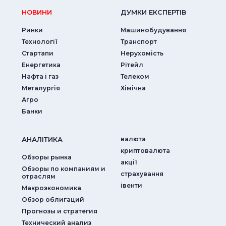
НОВИНИ
ДУМКИ ЕКСПЕРТIВ
Ринки
Машинобудування
Технології
Транспорт
Стартапи
Нерухомість
Енергетика
Рітейл
Нафта і газ
Телеком
Металургія
Хімічна
Агро
Банки
АНАЛIТИКА
валюта
криптовалюта
Обзоры рынка
акції
Обзоры по компаниям и
страхування
отраслям
iвенти
Макроэкономика
Обзор облигаций
Прогнозы и стратегия
Технический анализ