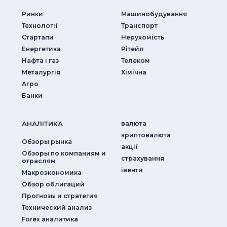
Ринки
Машинобудування
Технології
Транспорт
Стартапи
Нерухомість
Енергетика
Рітейл
Нафта і газ
Телеком
Металургія
Хімічна
Агро
Банки
АНАЛIТИКА
валюта
криптовалюта
Обзоры рынка
акції
Обзоры по компаниям и
страхування
отраслям
iвенти
Макроэкономика
Обзор облигаций
Прогнозы и стратегия
Технический анализ
Forex аналитика