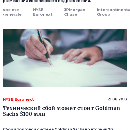
размещения европейского подразделения.
societe
NYSE
JPMorgan
Intercontinent
generale
Euronext
Chase
Group
NYSE Euronext
21.08.2013
Технический сбой может стоит Goldman
Sachs $100 млн
Сбой в торговой системе Goldman Sachs во вторник 20