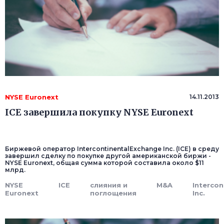
NYSE Euronext
14.11.2013
ICE завершила покупку NYSE Euronext
Биржевой оператор IntercontinentalExchange Inc. (ICE) в среду
завершил сделку по покупке другой американской биржи -
NYSE Euronext, общая сумма которой составила около $11
млрд.
NYSE
ICE
слияния и
M&A
Interco
Euronext
поглощения
Inc.