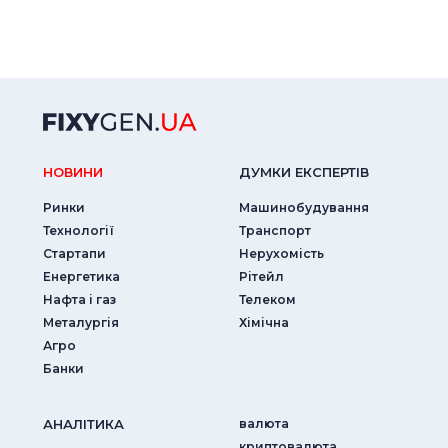
НОВИНИ
ДУМКИ ЕКСПЕРТIВ
Ринки
Машинобудування
Технології
Транспорт
Стартапи
Нерухомість
Енергетика
Рітейл
Нафта і газ
Телеком
Металургія
Хімічна
Агро
Банки
АНАЛIТИКА
валюта
криптовалюта