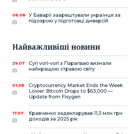
У Баварії заарештували українця за
06.08
підозрою у підготовці диверсій
Найважливіші новини
Суп vori-vori з Парагваю визнали
29.07
найкращою стравою світу
Cryptocurrency Market Ends the Week
01.08
Lower: Bitcoin Drops to $63,000 —
Update from Fixygen
Кравченко задекларував 11,3 млн грн
17.07
доходів за 2025 рік