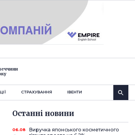
імеччини
оку
ЦІЇ
СТРАХУВАННЯ
IВЕНТИ
Останнi новини
Виручка японського косметичного
06.08