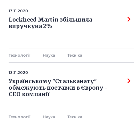
13.11.2020
Lockheed Martin збільшила
виручкуна 2%
Технології
Наука
Технiка
13.11.2020
Українському "Стальканату"
обмежують поставки в Європу -
СЕО компанії
Технології
Наука
Технiка