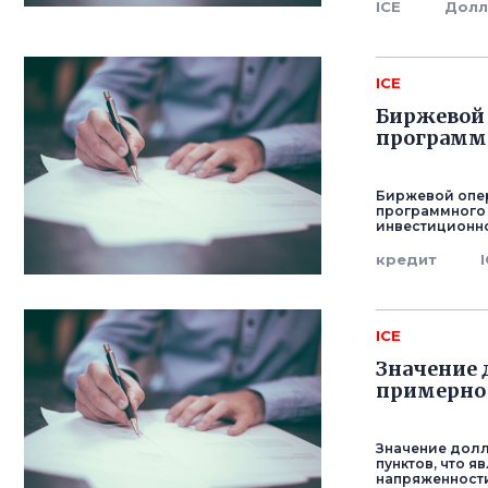
ICE
Долл
ICE
Биржевой 
программн
Биржевой опера
программного 
инвестиционно
кредит
ICE
Значение 
примерно
Значение долл
пунктов, что я
напряженности