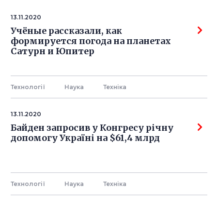
13.11.2020
Учёные рассказали, как
формируется погода на планетах
Сатурн и Юпитер
Технології
Наука
Технiка
13.11.2020
Байден запросив у Конгресу річну
допомогу Україні на $61,4 млрд
Технології
Наука
Технiка