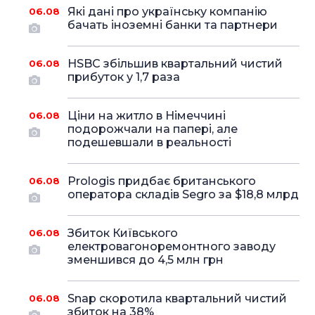
Які дані про українську компанію
06.08
бачать іноземні банки та партнери
HSBC збільшив квартальний чистий
06.08
прибуток у 1,7 раза
Ціни на житло в Німеччині
06.08
подорожчали на папері, але
подешевшали в реальності
Prologis придбає британського
06.08
оператора складів Segro за $18,8 млрд
Збиток Київського
06.08
електровагоноремонтного заводу
зменшився до 4,5 млн грн
Snap скоротила квартальний чистий
06.08
збиток на 38%