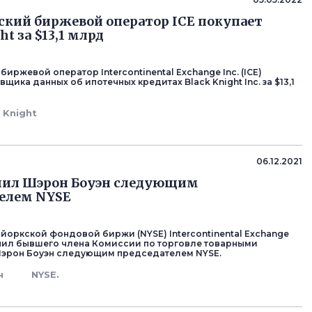
кий биржевой оператор ICE покупает
ht за $13,1 млрд
иржевой оператор Intercontinental Exchange Inc. (ICE)
вщика данных об ипотечных кредитах Black Knight Inc. за $13,1
 Knight
06.12.2021
чил Шэрон Боуэн следующим
елем NYSE
йоркской фондовой биржи (NYSE) Intercontinental Exchange
значил бывшего члена Комиссии по торговле товарными
эрон Боуэн следующим председателем NYSE.
н
NYSE.