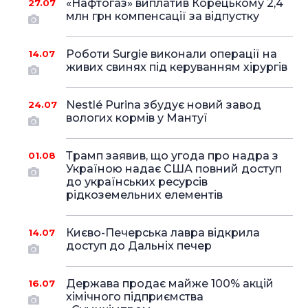
«Нафтогаз» виплатив Корецькому 2,4
27.07
млн грн компенсації за відпустку
Роботи Surgie виконали операції на
14.07
живих свинях під керуванням хірургів
Nestlé Purina збудує новий завод
24.07
вологих кормів у Мантуї
Трамп заявив, що угода про надра з
01.08
Україною надає США повний доступ
до українських ресурсів
рідкоземельних елементів
Києво-Печерська лавра відкрила
14.07
доступ до Дальніх печер
Держава продає майже 100% акцій
16.07
хімічного підприємства