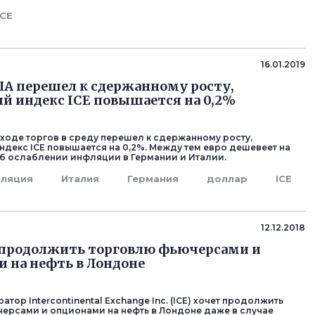
ICE
16.01.2019
А перешел к сдержанному росту,
й индекс ICE повышается на 0,2%
ходе торгов в среду перешел к сдержанному росту,
декс ICE повышается на 0,2%. Между тем евро дешевеет на
б ослаблении инфляции в Германии и Италии.
ляция
Италия
Германия
доллар
ICE
12.12.2018
 продолжить торговлю фьючерсами и
 на нефть в Лондоне
тор Intercontinental Exchange Inc. (ICE) хочет продолжить
ерсами и опционами на нефть в Лондоне даже в случае