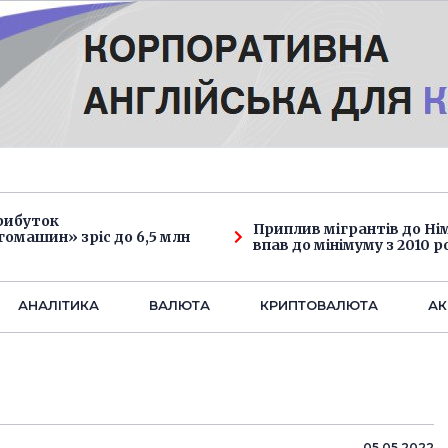
рибуток
Приплив мігрантів до Н
омашин» зріс до 6,5 млн
впав до мінімуму з 2010 р
АНАЛIТИКА
ВАЛЮТА
КРИПТОВАЛЮТА
АК
05.05.2022