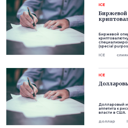
ICE
Биржевой 
криптова
Биржевой опера
криптовалютну
специализиро
(special purpos
ICE
слия
ICE
Долларовы
Долларовый ин
аппетита к рис
власти в США.
доллар