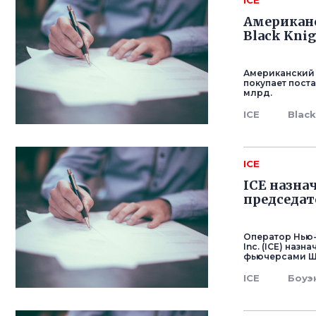
ICE
Американс
Black Knig
Американский б
покупает поста
млрд.
ICE
Black
ICE
ICE назна
председат
Оператор Нью-
Inc. (ICE) на
фьючерсами Ш
ICE
Боуэ