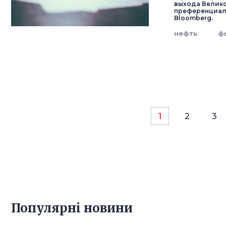
выхода Велико
преференциаль
Bloomberg.
нефть
ф
1
2
3
Популярнi новини