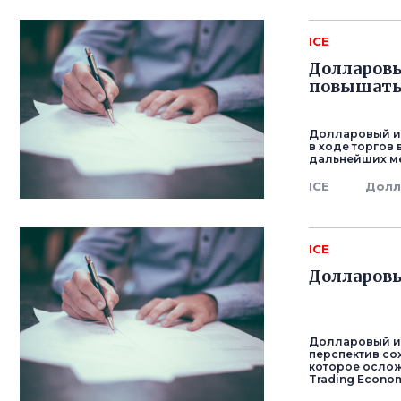
ICE
Долларовы
повышать
Долларовый ин
в ходе торгов
дальнейших м
ICE
Долл
ICE
Долларовы
Долларовый ин
перспектив со
которое ослож
Trading Econom