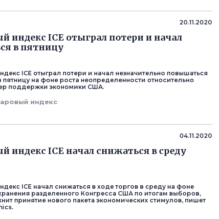
20.11.2020
й индекс ICE отыграл потери и начал
ся в пятницу
декс ICE отыграл потери и начал незначительно повышаться
 в пятницу на фоне роста неопределенности относительно
ер поддержки экономики США.
аровый индекс
04.11.2020
й индекс ICE начал снижаться в среду
декс ICE начал снижаться в ходе торгов в среду на фоне
хранения разделенного Конгресса США по итогам выборов,
нит принятие нового пакета экономических стимулов, пишет
ics.