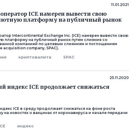
11.01.2021
оператор ICE намерен вывести свою
лютную платформу на публичный рынок
тор Intercontinental Exchange Inc. (ICE) намерен вывести свою
ю платформу на публичный рынок путем слияния со
ванной компанией по целевым слияниям и поглощениям
e acquisition company, SPAC).
ние
криптовалюта
SPAC
25.11.2020
й индекс ICE продолжает снижаться
декс ICE в среду продолжает снижаться на фоне роста
ку на новостях о вакцинах от коронавируса и начале передачи
ICE
индекс