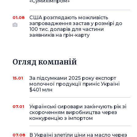
«Сумихімпром»
США розглядають можливість
01.08
запровадження застав у розмірі до
100 тис. доларів для частини
заявників на грін-карту
Огляд компаній
За підсумками 2025 року експорт
15.01
молочної продукції приніс Україні
$401 млн
Українські сировари закінчують рік зі
07.01
скороченням виробництва через
конкуренцію з імпортом
В Україні злетіли ціни на масло через
07.08