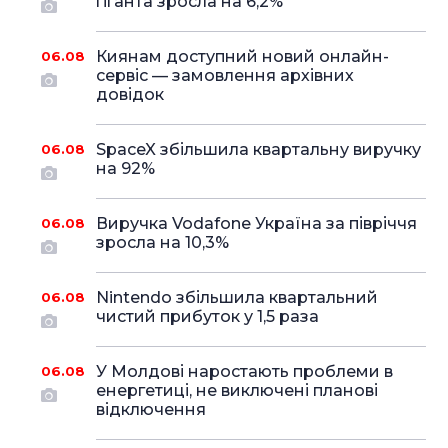
гіганта зросла на 6,2%
Киянам доступний новий онлайн-
06.08
сервіс — замовлення архівних
довідок
SpaceX збільшила квартальну виручку
06.08
на 92%
Виручка Vodafone Україна за півріччя
06.08
зросла на 10,3%
Nintendo збільшила квартальний
06.08
чистий прибуток у 1,5 раза
У Молдові наростають проблеми в
06.08
енергетиці, не виключені планові
відключення