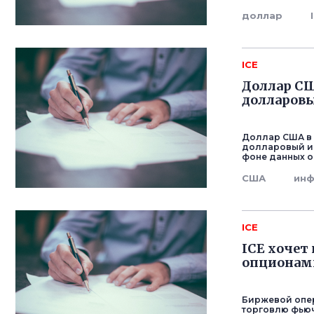
доллар
ICE
Доллар СШ
долларовы
Доллар США в 
долларовый ин
фоне данных о
США
инф
ICE
ICE хочет
опционами
Биржевой опера
торговлю фьюч