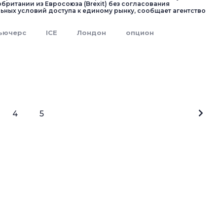
британии из Евросоюза (Brexit) без согласования
ных условий доступа к единому рынку, сообщает агентство
ьючерс
ICE
Лондон
опцион
4
5