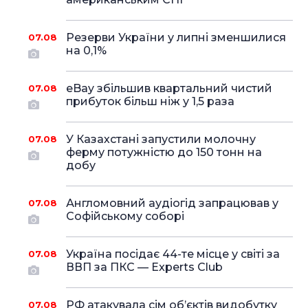
Резерви України у липні зменшилися
07.08
на 0,1%
eBay збільшив квартальний чистий
07.08
прибуток більш ніж у 1,5 раза
У Казахстані запустили молочну
07.08
ферму потужністю до 150 тонн на
добу
Англомовний аудіогід запрацював у
07.08
Софійському соборі
Україна посідає 44-те місце у світі за
07.08
ВВП за ПКС — Experts Club
РФ атакувала сім об’єктів видобутку
07.08