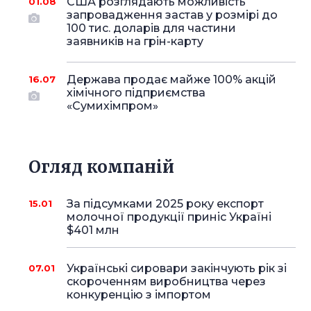
США розглядають можливість
01.08
запровадження застав у розмірі до
100 тис. доларів для частини
заявників на грін-карту
Держава продає майже 100% акцій
16.07
хімічного підприємства
«Сумихімпром»
Огляд компаній
За підсумками 2025 року експорт
15.01
молочної продукції приніс Україні
$401 млн
Українські сировари закінчують рік зі
07.01
скороченням виробництва через
конкуренцію з імпортом