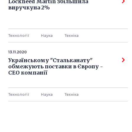
Lockheed Martin збільшила
виручкуна 2%
Технології
Наука
Технiка
13.11.2020
Українському "Стальканату"
обмежують поставки в Європу -
СЕО компанії
Технології
Наука
Технiка