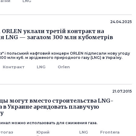
раїни
LNG
24.04.2025
і ORLEN уклали третій контракт на
я LNG — загалом 300 млн кубометрів
аз" і польський нафтовий концерн ORLEN підписали нову угоду
100 млн куб. м зрідженого природного газу (LNG) в Україну.
Контракт
LNG
Orlen
21.07.2015
ы могут вместо строительства LNG-
 в Украине арендовать плавучую
у
инал можно использовать для сжижения газа.
тогаз
Юрий
LNG
Frontera