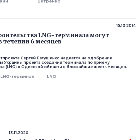
аин
Витренко
15.10.2014
роительства LNG-терминала могут
в течении 6 месяцев
стпроекта Сергей Евтушенко надеется на одобрение
м Украины проекта создания терминала по приему
за (LNG) в Одесской области в ближайшие шесть месяцев.
LNG-терминал
LNG
13.11.2020