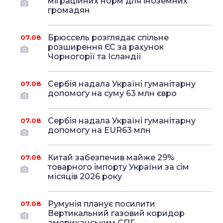
міграційних норм для іноземних
громадян
Брюссель розглядає спільне
07.08
розширення ЄС за рахунок
Чорногорії та Ісландії
Сербія надала Україні гуманітарну
07.08
допомогу на суму 63 млн євро
Сербія надала Україні гуманітарну
07.08
допомогу на EUR63 млн
Китай забезпечив майже 29%
07.08
товарного імпорту України за сім
місяців 2026 року
Румунія планує посилити
07.08
Вертикальний газовий коридор
американським СПГ