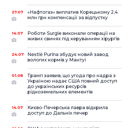
«Нафтогаз» виплатив Корецькому 2,4
27.07
млн грн компенсації за відпустку
Роботи Surgie виконали операції на
14.07
живих свинях під керуванням хірургів
Nestlé Purina збудує новий завод
24.07
вологих кормів у Мантуї
Трамп заявив, що угода про надра з
01.08
Україною надає США повний доступ
до українських ресурсів
рідкоземельних елементів
Києво-Печерська лавра відкрила
14.07
доступ до Дальніх печер