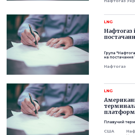
Нафтогаз Ук
LNG
Нафтогаз 
постачанн
Група "Нафтог
на постачання 
Нафтогаз
LNG
Американц
терминала
платформ
Плавучий терм
США
Наф