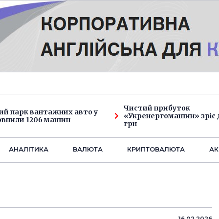
Чистий прибуток
ий парк вантажних авто у
«Укренергомашин» зріс д
овнили 1206 машин
грн
АНАЛIТИКА
ВАЛЮТА
КРИПТОВАЛЮТА
АК
16.02.2026