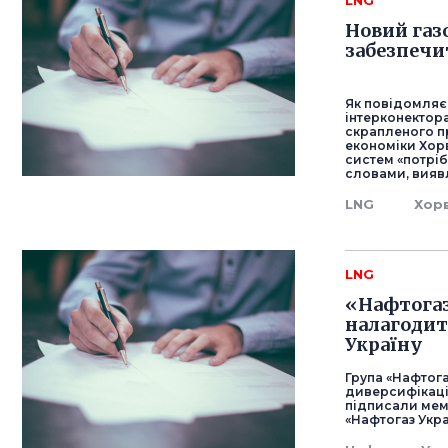
LNG
Новий газ
забезпечи
Як повідомляє
інтерконектора
скрапленого пр
економіки Хорв
систем «потріб
словами, вияв
LNG
Хор
LNG
«Нафтогаз
налагодит
Україну
Група «Нафтога
диверсифікації
підписали мем
«Нафтогаз Укра