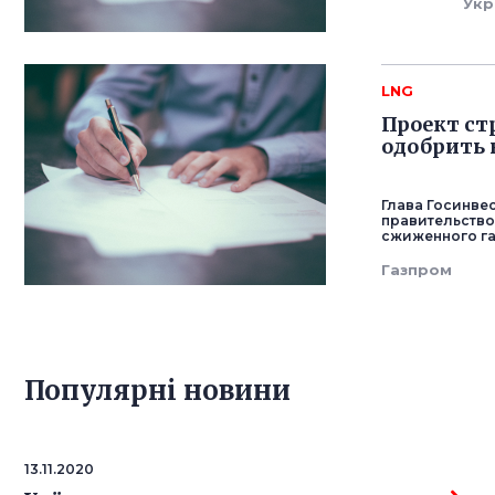
Укр
LNG
Проект ст
одобрить 
Глава Госинве
правительство
сжиженного га
Газпром
Популярнi новини
13.11.2020