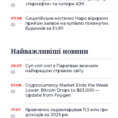
«Укрнафти» та чотири АЗК
Сицилійське містечко Наро відкрило
07.08
прийом заявок на купівлю покинутих
будинків за EUR1
Найважливіші новини
Суп vori-vori з Парагваю визнали
29.07
найкращою стравою світу
Cryptocurrency Market Ends the Week
01.08
Lower: Bitcoin Drops to $63,000 —
Update from Fixygen
Кравченко задекларував 11,3 млн грн
17.07
доходів за 2025 рік