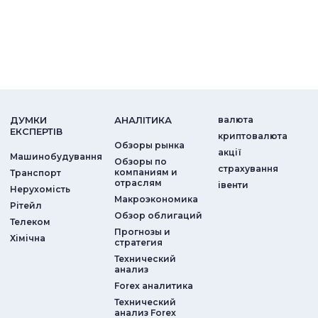
ДУМКИ
АНАЛIТИКА
валюта
ЕКСПЕРТIВ
криптовалюта
Обзоры рынка
акції
Машинобудування
Обзоры по
страхування
компаниям и
Транспорт
отраслям
iвенти
Нерухомість
Макроэкономика
Рітейл
Обзор облигаций
Телеком
Прогнозы и
Хімічна
стратегия
Технический
анализ
Forex аналитика
Технический
анализ Forex