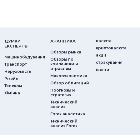
ДУМКИ
АНАЛIТИКА
валюта
ЕКСПЕРТIВ
криптовалюта
Обзоры рынка
акції
Машинобудування
Обзоры по
страхування
компаниям и
Транспорт
отраслям
iвенти
Нерухомість
Макроэкономика
Рітейл
Обзор облигаций
Телеком
Прогнозы и
Хімічна
стратегия
Технический
анализ
Forex аналитика
Технический
анализ Forex