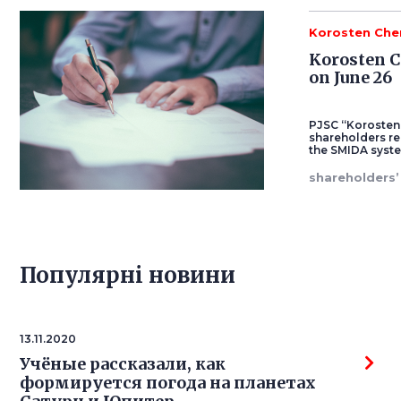
Korosten Che
Korosten C
on June 26
PJSC “Korosten 
shareholders re
the SMIDA syst
shareholders
Популярнi новини
13.11.2020
Учёные рассказали, как
формируется погода на планетах