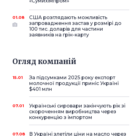
«Сумихімпром»
США розглядають можливість
01.08
запровадження застав у розмірі до
100 тис. доларів для частини
заявників на грін-карту
Огляд компаній
За підсумками 2025 року експорт
15.01
молочної продукції приніс Україні
$401 млн
Українські сировари закінчують рік зі
07.01
скороченням виробництва через
конкуренцію з імпортом
В Україні злетіли ціни на масло через
07.08