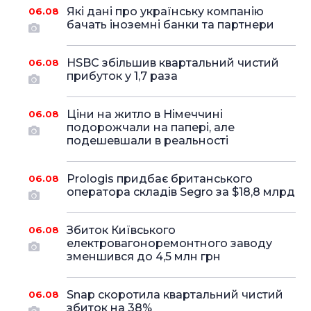
Які дані про українську компанію
06.08
бачать іноземні банки та партнери
HSBC збільшив квартальний чистий
06.08
прибуток у 1,7 раза
Ціни на житло в Німеччині
06.08
подорожчали на папері, але
подешевшали в реальності
Prologis придбає британського
06.08
оператора складів Segro за $18,8 млрд
Збиток Київського
06.08
електровагоноремонтного заводу
зменшився до 4,5 млн грн
Snap скоротила квартальний чистий
06.08
збиток на 38%