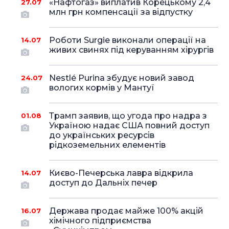
«Нафтогаз» виплатив Корецькому 2,4
27.07
млн грн компенсації за відпустку
Роботи Surgie виконали операції на
14.07
живих свинях під керуванням хірургів
Nestlé Purina збудує новий завод
24.07
вологих кормів у Мантуї
Трамп заявив, що угода про надра з
01.08
Україною надає США повний доступ
до українських ресурсів
рідкоземельних елементів
Києво-Печерська лавра відкрила
14.07
доступ до Дальніх печер
Держава продає майже 100% акцій
16.07
хімічного підприємства