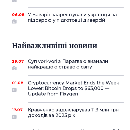
У Баварії заарештували українця за
06.08
підозрою у підготовці диверсій
Найважливіші новини
Суп vori-vori з Парагваю визнали
29.07
найкращою стравою світу
Cryptocurrency Market Ends the Week
01.08
Lower: Bitcoin Drops to $63,000 —
Update from Fixygen
Кравченко задекларував 11,3 млн грн
17.07
доходів за 2025 рік