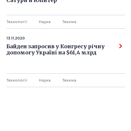
Сатурн и Юпитер
Технології
Наука
Технiка
13.11.2020
Байден запросив у Конгресу річну
допомогу Україні на $61,4 млрд
Технології
Наука
Технiка