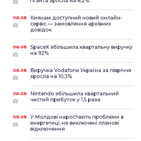
гіганта зросла на 6,2%
Киянам доступний новий онлайн-
06.08
сервіс — замовлення архівних
довідок
SpaceX збільшила квартальну виручку
06.08
на 92%
Виручка Vodafone Україна за півріччя
06.08
зросла на 10,3%
Nintendo збільшила квартальний
06.08
чистий прибуток у 1,5 раза
У Молдові наростають проблеми в
06.08
енергетиці, не виключені планові
відключення