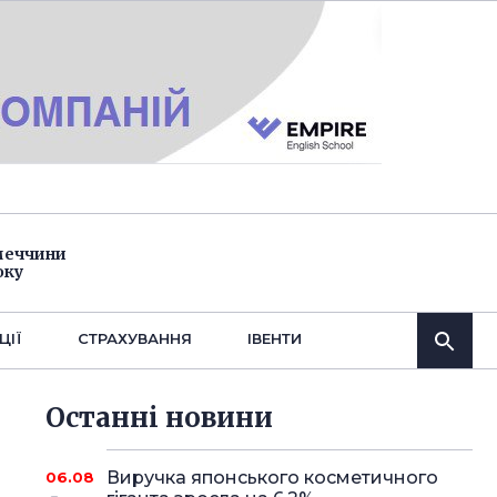
імеччини
оку
ЦІЇ
СТРАХУВАННЯ
IВЕНТИ
Останнi новини
Виручка японського косметичного
06.08