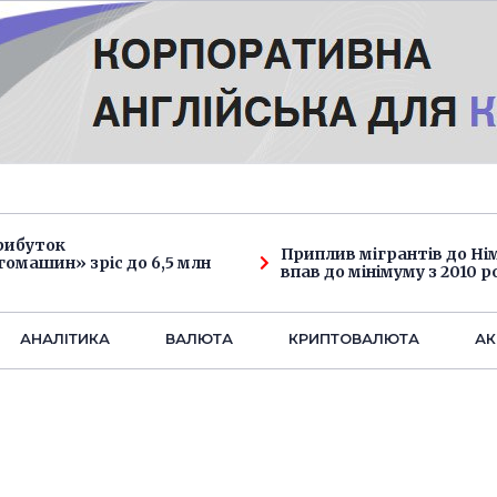
рибуток
Приплив мігрантів до Н
омашин» зріс до 6,5 млн
впав до мінімуму з 2010 р
АНАЛIТИКА
ВАЛЮТА
КРИПТОВАЛЮТА
АК