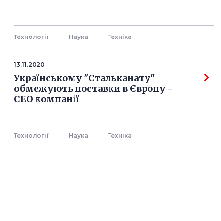
Технології
Наука
Технiка
13.11.2020
Українському "Стальканату"
обмежують поставки в Європу -
СЕО компанії
Технології
Наука
Технiка