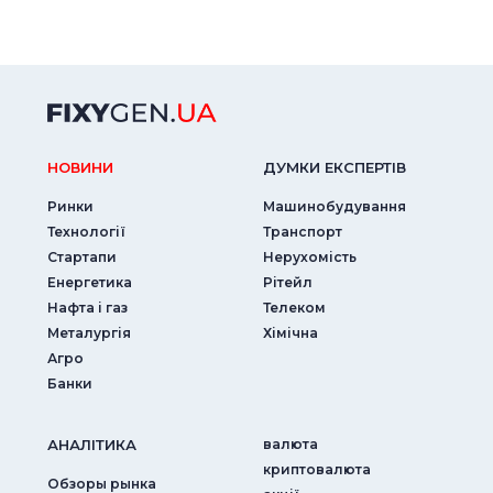
НОВИНИ
ДУМКИ ЕКСПЕРТIВ
Ринки
Машинобудування
Технології
Транспорт
Стартапи
Нерухомість
Енергетика
Рітейл
Нафта і газ
Телеком
Металургія
Хімічна
Агро
Банки
АНАЛIТИКА
валюта
криптовалюта
Обзоры рынка