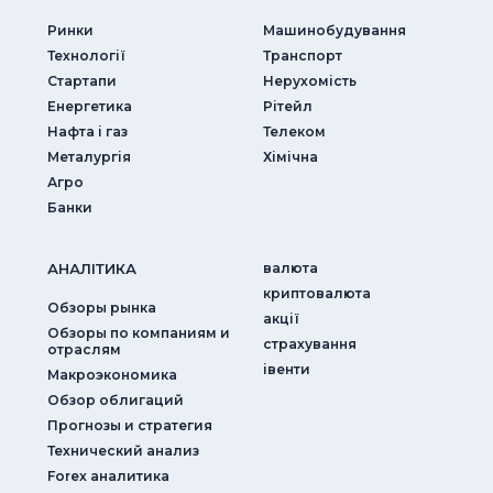
Ринки
Машинобудування
Технології
Транспорт
Стартапи
Нерухомість
Енергетика
Рітейл
Нафта і газ
Телеком
Металургія
Хімічна
Агро
Банки
АНАЛIТИКА
валюта
криптовалюта
Обзоры рынка
акції
Обзоры по компаниям и
страхування
отраслям
iвенти
Макроэкономика
Обзор облигаций
Прогнозы и стратегия
Технический анализ
Forex аналитика