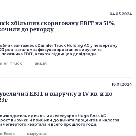
04.03.2024
ruck збільшив скориговану EBIT на 51%,
скочили до рекорду
бник вантажівок Daimler Truck Holding AG у четвертому
023 році загалом зафіксував зростання виручки та
 показника EBIT, а також підвищив дивіденди.
mler Truck
акція
16.01.2024
увеличил EBIT и выручку в IV кв. и по
23г
оизводитель одежды и аксессуаров Hugo Boss AG
рост выручки и прибыли до вычета процентов и налогов
ам четвертого квартала и всего прошлого года.
o Boss
выручка