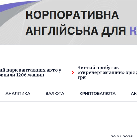
Чистий прибуток
ий парк вантажних авто у
«Укренергомашин» зріс д
овнили 1206 машин
грн
АНАЛIТИКА
ВАЛЮТА
КРИПТОВАЛЮТА
АК
29.04.2026