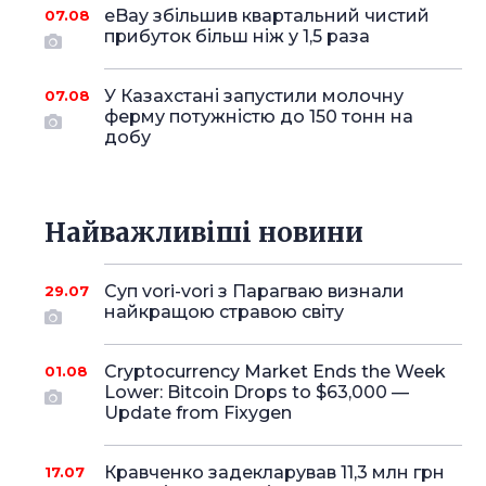
eBay збільшив квартальний чистий
07.08
прибуток більш ніж у 1,5 раза
У Казахстані запустили молочну
07.08
ферму потужністю до 150 тонн на
добу
Найважливіші новини
Суп vori-vori з Парагваю визнали
29.07
найкращою стравою світу
Cryptocurrency Market Ends the Week
01.08
Lower: Bitcoin Drops to $63,000 —
Update from Fixygen
Кравченко задекларував 11,3 млн грн
17.07