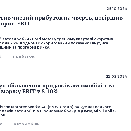
29.10.2024
отив чистий прибуток на чверть, погіршив
кориг. EBIT
 автовиробник Ford Motor у третьому кварталі скоротив
ок на 26%, водночас скоригований показник і виручка
щими за прогнози ринку.
d
прибуток
22.03.2024
є збільшення продажів автомобілів та
 маржу EBIT у 8-10%
ische Motoren Werke AG (BMW Group) очікує невеликого
дажів автомобілів її основних брендів (BMW, Mini і Rolls-
оці.
W
автомобіль