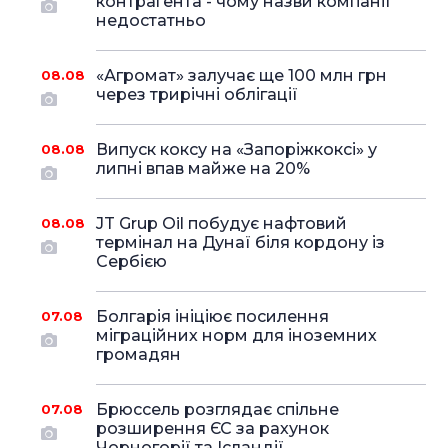
контрагента - чому назви компанії
недостатньо
«Агромат» залучає ще 100 млн грн
08.08
через трирічні облігації
Випуск коксу на «Запоріжкоксі» у
08.08
липні впав майже на 20%
JT Grup Oil побудує нафтовий
08.08
термінал на Дунаї біля кордону із
Сербією
Болгарія ініціює посилення
07.08
міграційних норм для іноземних
громадян
Брюссель розглядає спільне
07.08
розширення ЄС за рахунок
Чорногорії та Ісландії