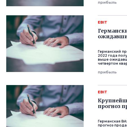
прибыль
EBIT
Германски
ожидавши
Германский пр
2022 года пол
выше ожидавш
четвертом ква
прибыль
EBIT
Крупнейш
прогноз п
Германская BA
прогноз прода