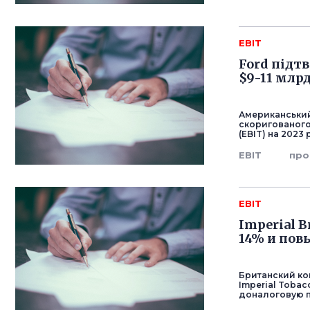
EBIT
Ford підт
$9-11 млр
Американський
скоригованого
(EBIT) на 2023 р
EBIT
про
EBIT
Imperial 
14% и пов
Британский кон
Imperial Toba
доналоговую п