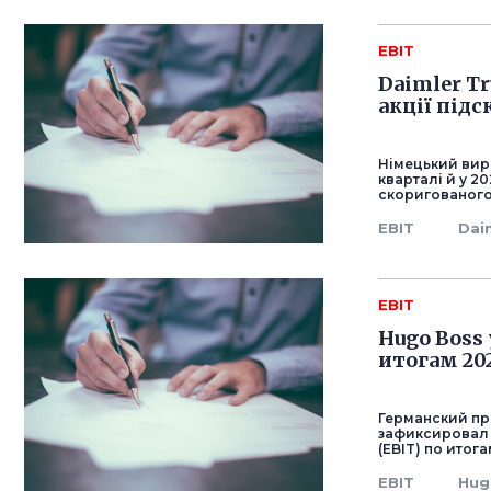
EBIT
Daimler T
акції під
Німецький виро
кварталі й у 2
скоригованого
EBIT
Dai
EBIT
Hugo Boss 
итогам 20
Германский пр
зафиксировал 
(EBIT) по итог
EBIT
Hug