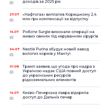
доходів за 2025 рік
«Нафтогаз» виплатив Корецькому 2,4
27.07
млн грн компенсації за відпустку
Роботи Surgie виконали операції на
14.07
живих свинях під керуванням хірургів
Nestlé Purina збудує новий завод
24.07
вологих кормів у Мантуї
Трамп заявив, що угода про надра з
01.08
Україною надає США повний доступ
до українських ресурсів
рідкоземельних елементів
Києво-Печерська лавра відкрила
14.07
доступ до Дальніх печер