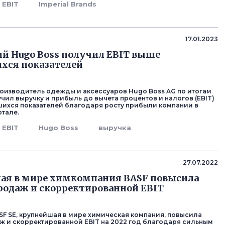
EBIT
Imperial Brands
17.01.2023
й Hugo Boss получил EBIT выше
хся показателей
оизводитель одежды и аксессуаров Hugo Boss AG по итогам
учил выручку и прибыль до вычета процентов и налогов (EBIT)
ихся показателей благодаря росту прибыли компании в
ртале.
EBIT
Hugo Boss
выручка
27.07.2022
ая в мире химкомпания BASF повысила
родаж и скорректированной EBIT
SF SE, крупнейшая в мире химическая компания, повысила
ж и скорректированной EBIT на 2022 год благодаря сильным