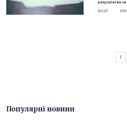
результатам за
BASF
EB
1
Популярнi новини