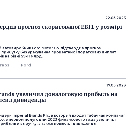
22.05.2023
вердив прогноз скоригованої EBIT у розмірі
д
 автовиробник Ford Motor Co. підтвердив прогноз
 прибутку без урахування процентних і податкових виплат
ік на рівні $9-11 млрд.
гноз
Ford
17.05.2023
Brands увеличил доналоговую прибыль на
ысил дивиденды
церн Imperial Brands Plc, в который входит табачная компания
cco, в первом полугодии 2023 финансового года увеличил
рибыль и выручку, а также повысил дивиденды.