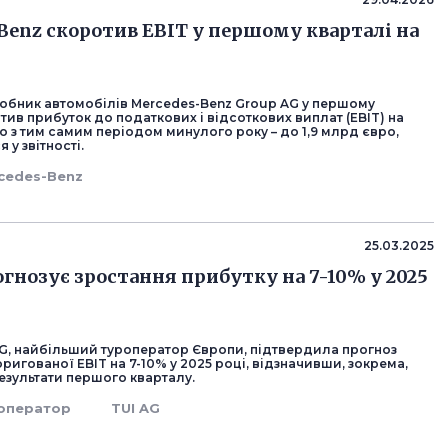
Benz скоротив EBIT у першому кварталі на
обник автомобілів Mercedes-Benz Group AG у першому
тив прибуток до податкових і відсоткових виплат (EBIT) на
о з тим самим періодом минулого року – до 1,9 млрд євро,
 у звітності.
cedes-Benz
25.03.2025
огнозує зростання прибутку на 7-10% у 2025
AG, найбільший туроператор Європи, підтвердила прогноз
ригованої EBIT на 7-10% у 2025 році, відзначивши, зокрема,
езультати першого кварталу.
оператор
TUI AG