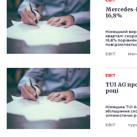
EBIT
Mercedes-
16,8%
Німецький вир
кварталі скоро
16,8% порівнян
повідомляється
EBIT
Mer
EBIT
TUI AG пр
році
Німецька TUI 
збільшення ско
оптимістичні р
EBIT
тур