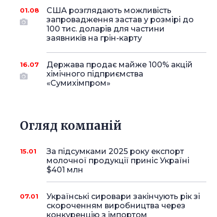
США розглядають можливість
01.08
запровадження застав у розмірі до
100 тис. доларів для частини
заявників на грін-карту
Держава продає майже 100% акцій
16.07
хімічного підприємства
«Сумихімпром»
Огляд компаній
За підсумками 2025 року експорт
15.01
молочної продукції приніс Україні
$401 млн
Українські сировари закінчують рік зі
07.01
скороченням виробництва через
конкуренцію з імпортом