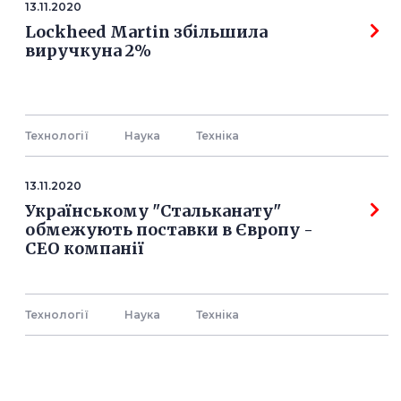
13.11.2020
Lockheed Martin збільшила
виручкуна 2%
Технології
Наука
Технiка
13.11.2020
Українському "Стальканату"
обмежують поставки в Європу -
СЕО компанії
Технології
Наука
Технiка