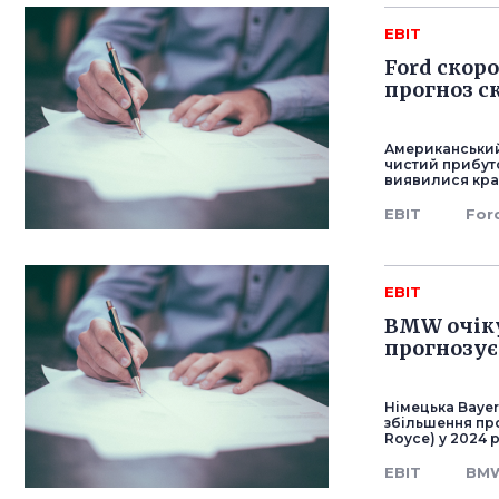
EBIT
Ford скор
прогноз с
Американський
чистий прибут
виявилися кра
EBIT
For
EBIT
BMW очіку
прогнозує
Німецька Bayer
збільшення про
Royce) у 2024 р
EBIT
BM