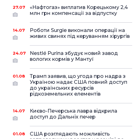
«Нафтогаз» виплатив Корецькому 2,4
27.07
млн грн компенсації за відпустку
Роботи Surgie виконали операції на
14.07
живих свинях під керуванням хірургів
Nestlé Purina збудує новий завод
24.07
вологих кормів у Мантуї
Трамп заявив, що угода про надра з
01.08
Україною надає США повний доступ
до українських ресурсів
рідкоземельних елементів
Києво-Печерська лавра відкрила
14.07
доступ до Дальніх печер
США розглядають можливість
01.08