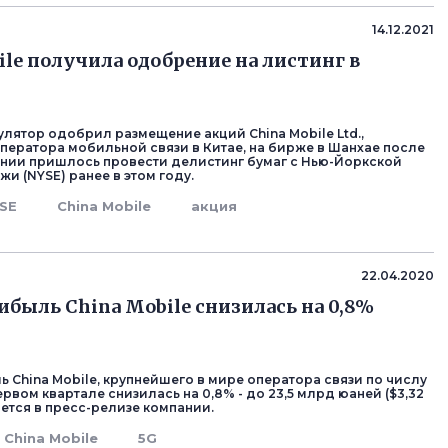
14.12.2021
ile получила одобрение на листинг в
улятор одобрил размещение акций China Mobile Ltd.,
ператора мобильной связи в Китае, на бирже в Шанхае после
пании пришлось провести делистинг бумаг с Нью-Йоркской
и (NYSE) ранее в этом году.
SE
China Mobile
акция
22.04.2020
ибыль China Mobile снизилась на 0,8%
ь China Mobile, крупнейшего в мире оператора связи по числу
ервом квартале снизилась на 0,8% - до 23,5 млрд юаней ($3,32
ется в пресс-релизе компании.
China Mobile
5G