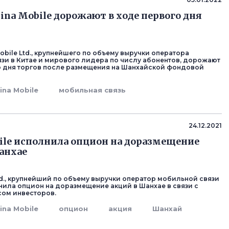
ina Mobile дорожают в ходе первого дня
obile Ltd., крупнейшего по объему выручки оператора
зи в Китае и мирового лидера по числу абонентов, дорожают
о дня торгов после размещения на Шанхайской фондовой
ina Mobile
мобильная связь
24.12.2021
ile исполнила опцион на доразмещение
анхае
Ltd., крупнейший по объему выручки оператор мобильной связи
лнила опцион на доразмещение акций в Шанхае в связи с
ом инвесторов.
ina Mobile
опцион
акция
Шанхай