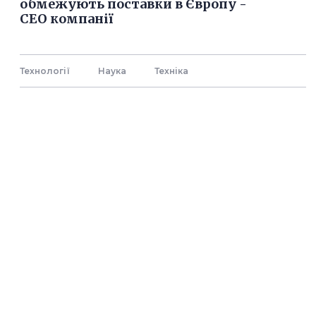
обмежують поставки в Європу -
СЕО компанії
Технології
Наука
Технiка