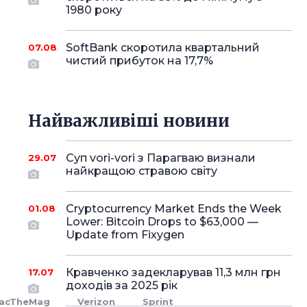
1980 року
SoftBank скоротила квартальний
07.08
чистий прибуток на 17,7%
Найважливіші новини
Суп vori-vori з Парагваю визнали
29.07
найкращою стравою світу
Cryptocurrency Market Ends the Week
01.08
Lower: Bitcoin Drops to $63,000 —
Update from Fixygen
Кравченко задекларував 11,3 млн грн
17.07
доходів за 2025 рік
acTheMag
Verizon
Sprint