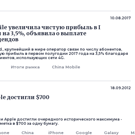
10.08.2017
ile увеличила чистую прибыль в I
 на 3,5%, объявила о выплате
дендов
td., крупнейший в мире оператор связи по числу абонентов,
ую прибыль в первом полугодии 2017 года на 3,5% благодаря
лиентов, использующих сети 4G.
Итоги рынка
China Mobile
18.09.2012
le достигли $700
и Apple достигли очередного исторического максимума -
тметка в $700 за одну бумагу.
hone
China
iPhone
Google
Galaxy
M