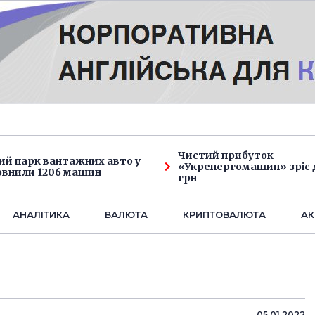
Чистий прибуток
ий парк вантажних авто у
«Укренергомашин» зріс д
овнили 1206 машин
грн
АНАЛIТИКА
ВАЛЮТА
КРИПТОВАЛЮТА
АК
05.01.2022