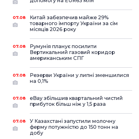
допомогу на EUR63 млн
Китай забезпечив майже 29%
07.08
товарного імпорту України за сім
місяців 2026 року
Румунія планує посилити
07.08
Вертикальний газовий коридор
американським СПГ
Резерви України у липні зменшилися
07.08
на 0,1%
eBay збільшив квартальний чистий
07.08
прибуток більш ніж у 1,5 раза
У Казахстані запустили молочну
07.08
ферму потужністю до 150 тонн на
добу