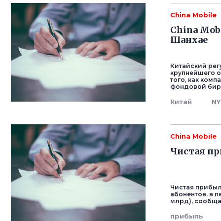
China Mobile
China Mob
Шанхае
Китайский рег
крупнейшего о
того, как ком
фондовой бирж
Китай
NY
China Mobile
Чистая пр
Чистая прибыл
абонентов, в п
млрд), сообща
прибыль