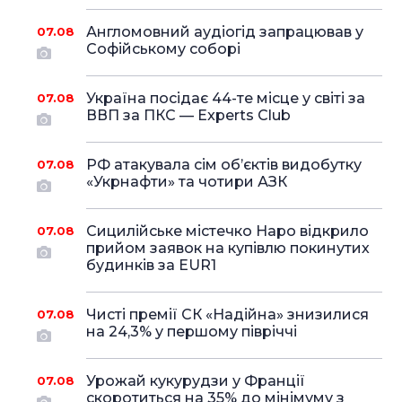
Англомовний аудіогід запрацював у
07.08
Софійському соборі
Україна посідає 44-те місце у світі за
07.08
ВВП за ПКС — Experts Club
РФ атакувала сім об’єктів видобутку
07.08
«Укрнафти» та чотири АЗК
Сицилійське містечко Наро відкрило
07.08
прийом заявок на купівлю покинутих
будинків за EUR1
Чисті премії СК «Надійна» знизилися
07.08
на 24,3% у першому півріччі
Урожай кукурудзи у Франції
07.08
скоротиться на 35% до мінімуму з