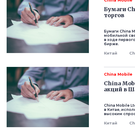
China Mobile
Бумаги Ch
торгов
Бумаги China M
мобильной свя
в ходе первог
бирже.
Китай
Ch
China Mobile
China Mob
акций в Ш
China Mobile 
в Китае, испо
высоким спрос
Китай
Ch