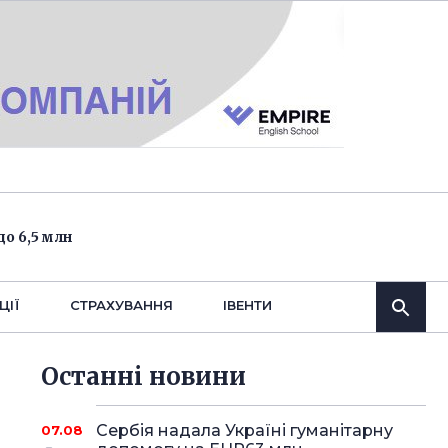
о 6,5 млн
ЦІЇ
СТРАХУВАННЯ
IВЕНТИ
Останнi новини
Сербія надала Україні гуманітарну
07.08