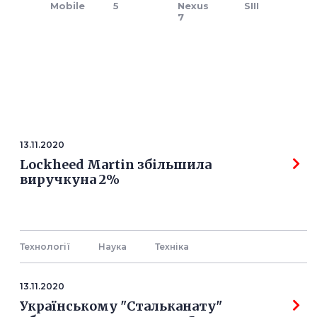
Mobile
5
Nexus
SIII
7
13.11.2020
Lockheed Martin збільшила
виручкуна 2%
Технології
Наука
Технiка
13.11.2020
Українському "Стальканату"