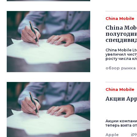
China Mobile
China Mob
полугодии
спецдиви
China Mobile L
увеличил чист
росту числа к
обзор рынка
China Mobile
Акции App
Акции компани
теперь взята о
Apple
iP