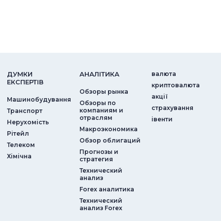
ДУМКИ
АНАЛIТИКА
валюта
ЕКСПЕРТIВ
криптовалюта
Обзоры рынка
акції
Машинобудування
Обзоры по
страхування
компаниям и
Транспорт
отраслям
iвенти
Нерухомість
Макроэкономика
Рітейл
Обзор облигаций
Телеком
Прогнозы и
Хімічна
стратегия
Технический
анализ
Forex аналитика
Технический
анализ Forex