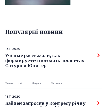
Популярнi новини
13.11.2020
Учёные рассказали, как
формируется погода на планетах
Сатурн и Юпитер
Технології
Наука
Технiка
13.11.2020
Байден запросив у Конгресу річну